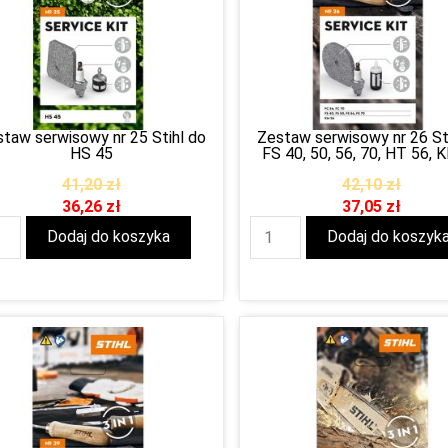
taw serwisowy nr 25 Stihl do
Zestaw serwisowy nr 26 St
HS 45
FS 40, 50, 56, 70, HT 56, 
41,20
zł
42,10
zł
36,26
zł
37,05
zł
Dodaj do koszyka
Dodaj do koszyk