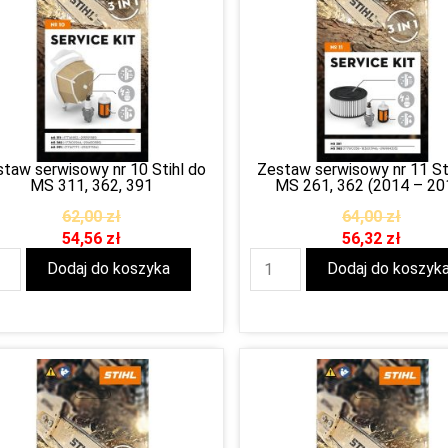
taw serwisowy nr 10 Stihl do
Zestaw serwisowy nr 11 St
MS 311, 362, 391
MS 261, 362 (2014 – 20
62,00
zł
64,00
zł
54,56
zł
56,32
zł
Dodaj do koszyka
Dodaj do koszyk