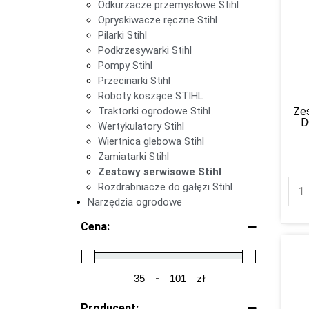
Odkurzacze przemysłowe Stihl
Opryskiwacze ręczne Stihl
Pilarki Stihl
Podkrzesywarki Stihl
Pompy Stihl
Przecinarki Stihl
Roboty koszące STIHL
Traktorki ogrodowe Stihl
Zes
D
Wertykulatory Stihl
Wiertnica glebowa Stihl
Zamiatarki Stihl
Zestawy serwisowe Stihl
Rozdrabniacze do gałęzi Stihl
Narzędzia ogrodowe
Cena:
-
zł
Minimum Price
Maximum Price
Producent: