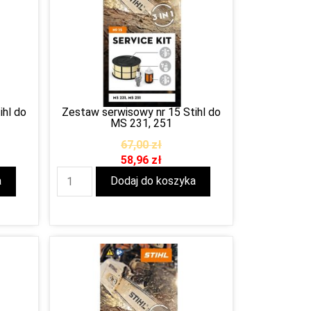
ihl do
Zestaw serwisowy nr 15 Stihl do
MS 231, 251
67,00
zł
58,96
zł
a
Dodaj do koszyka