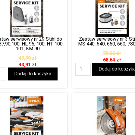
taw serwisowy nr 29 Stihl do
Zestaw serwisowy nr 3 Sti
87,90,100, HL 95, 100, HT 100,
MS 440, 640, 650, 660, 780
101, KM 90
78,00
zł
49,90
zł
68,64
zł
43,91
zł
Dodaj do koszyk
Dodaj do koszyka