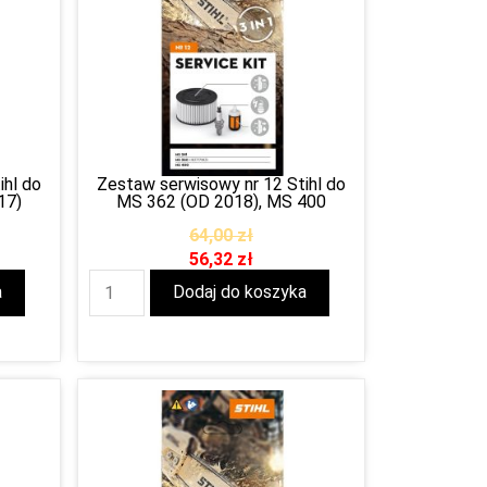
ihl do
Zestaw serwisowy nr 12 Stihl do
17)
MS 362 (OD 2018), MS 400
64,00
zł
56,32
zł
a
Dodaj do koszyka