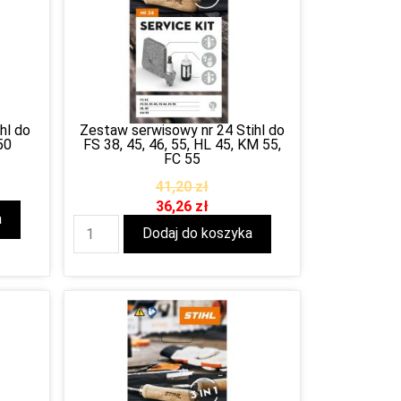
hl do
Zestaw serwisowy nr 24 Stihl do
50
FS 38, 45, 46, 55, HL 45, KM 55,
FC 55
41,20
zł
36,26
zł
a
Dodaj do koszyka