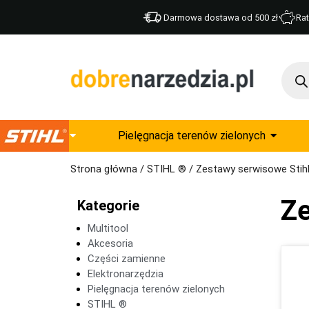
Darmowa dostawa od 500 zł
Rat
Pielęgnacja terenów zielonych
Strona główna
/
STIHL ®
/ Zestawy serwisowe Stih
Ze
Kategorie
Multitool
Akcesoria
Części zamienne
Elektronarzędzia
Pielęgnacja terenów zielonych
STIHL ®