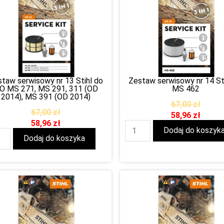
taw serwisowy nr 13 Stihl do
Zestaw serwisowy nr 14 St
O MS 271, MS 291, 311 (OD
MS 462
2014), MS 391 (OD 2014)
67,00
zł
67,00
zł
58,96
zł
58,96
zł
Dodaj do koszyk
Dodaj do koszyka