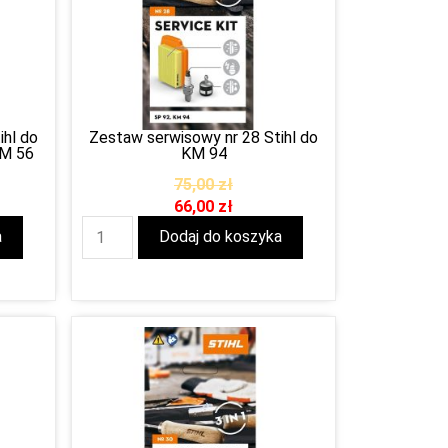
ihl do
Zestaw serwisowy nr 28 Stihl do
KM 56
KM 94
75,00
zł
66,00
zł
a
Dodaj do koszyka