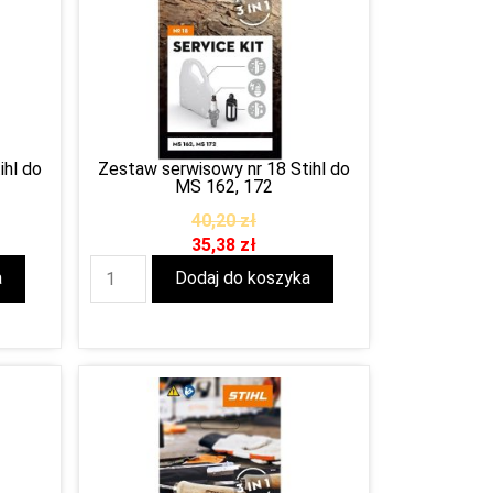
ihl do
Zestaw serwisowy nr 18 Stihl do
MS 162, 172
40,20
zł
35,38
zł
a
Dodaj do koszyka