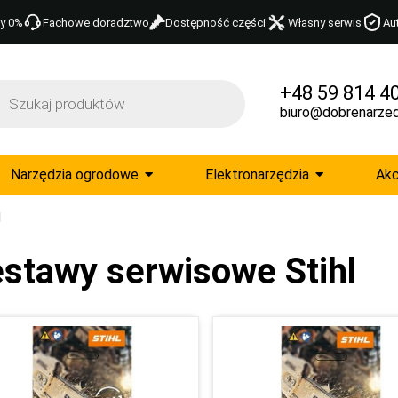
y 0%
Fachowe doradztwo
Dostępność części
Własny serwis
Au
+48 59 814 4
biuro@dobrenarzed
Narzędzia ogrodowe
Elektronarzędzia
Akc
l
stawy serwisowe Stihl