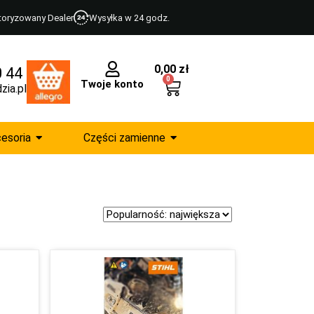
toryzowany Dealer
Wysyłka w 24 godz.
0,00
zł
0 44
0
Twoje konto
zia.pl
esoria
Części zamienne
Sort Products