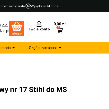
toryzowany Dealer
Wysyłka w 24 godz.
0,00
zł
0 44
0
Twoje konto
zia.pl
esoria
Części zamienne
wy nr 17 Stihl do MS