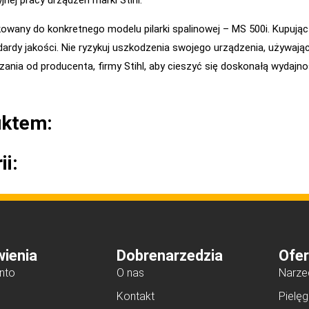
nej pracy urządzeń marki Stihl.
owany do konkretnego modelu pilarki spalinowej – MS 500i. Kupują
dardy jakości. Nie ryzykuj uszkodzenia swojego urządzenia, używają
ia od producenta, firmy Stihl, aby cieszyć się doskonałą wydajnośc
uktem:
ii:
ienia
Dobrenarzedzia
Ofer
nto
O nas
Narze
Kontakt
Pielęg