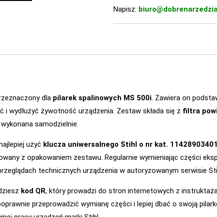
Napisz:
biuro@dobrenarzedzia
rzeznaczony dla
pilarek spalinowych MS 500i
. Zawiera on podsta
ć i wydłużyć żywotność urządzenia. Zestaw składa się z
filtra pow
 wykonana samodzielnie.
najlepiej użyć
klucza uniwersalnego Stihl o nr kat. 1142890340
rowany z opakowaniem zestawu. Regularnie wymieniając części eksp
o przeglądach technicznych urządzenia w autoryzowanym serwisie Sti
dziesz
kod QR
, który prowadzi do stron internetowych z instrukt
oprawnie przeprowadzić wymianę części i lepiej dbać o swoją pilark