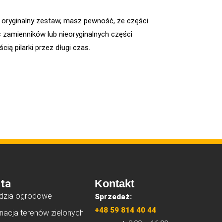
c oryginalny zestaw, masz pewność, że części
c zamienników lub nieoryginalnych części
ią pilarki przez długi czas.
ta
Kontakt
dzia ogrodowe
Sprzedaż:
+48 59 814 40 44
nacja terenów zielonych