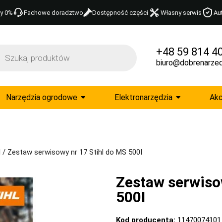
y 0%
Fachowe doradztwo
Dostępność części
Własny serwis
Au
+48 59 814 4
biuro@dobrenarzed
Narzędzia ogrodowe
Elektronarzędzia
Akc
l
/ Zestaw serwisowy nr 17 Stihl do MS 500I
Zestaw serwiso
500I
Kod producenta:
11470074101