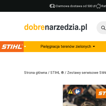
Darmowa dostawa od 500 zł
Rat
Pielęgnacja terenów zielonych
Strona główna
/
STIHL ®
/
Zestawy serwisowe Stih