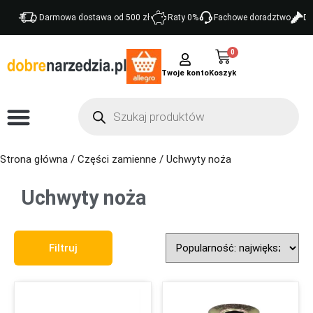
Darmowa dostawa od 500 zł
Raty 0%
Fachowe doradztwo
Do
0
Twoje konto
Strona główna
/
Części zamienne
/ Uchwyty noża
Uchwyty noża
Sort Products
Filtruj