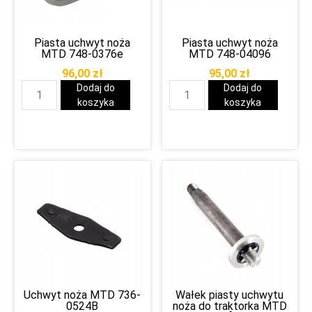
Piasta uchwyt noża
Piasta uchwyt noża
MTD 748-0376e
MTD 748-04096
96,00
zł
95,00
zł
Dodaj do
Dodaj do
koszyka
koszyka
Uchwyt noża MTD 736-
Wałek piasty uchwytu
0524B
noża do traktorka MTD