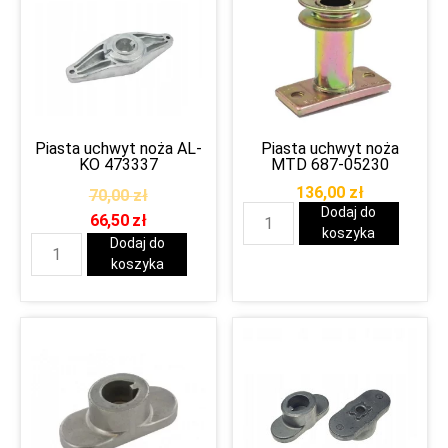
Piasta uchwyt noża AL-
Piasta uchwyt noża
KO 473337
MTD 687-05230
136,00
zł
70,00
zł
Dodaj do
66,50
zł
koszyka
Dodaj do
koszyka