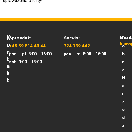
sprawdzenia oferty!
K
Email
Sprzedaż:
Serwis:
D
O
biuro
+48 59 814 40 44
724 739 442
o
N
b
pon. – pt. 8:00 – 16:00
pon. – pt. 8:00 – 16:00
T
r
sob. 9:00 – 13:00
A
e
K
N
T
a
r
z
e
d
z