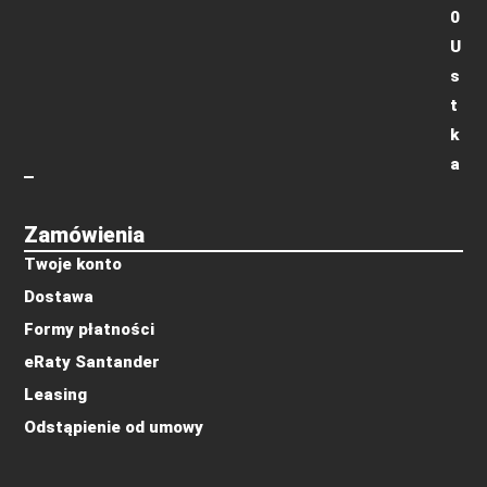
0
U
s
t
k
a
Zamówienia
Twoje konto
Dostawa
Formy płatności
eRaty Santander
Leasing
Odstąpienie od umowy