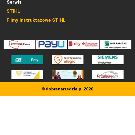
Serwis
STIHL
Filmy instruktażowe STIHL
© dobrenarzedzia.pl 2026