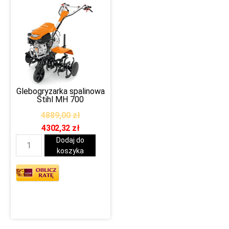
Glebogryzarka spalinowa
Stihl MH 700
4889,00
zł
4302,32
zł
Dodaj do
koszyka