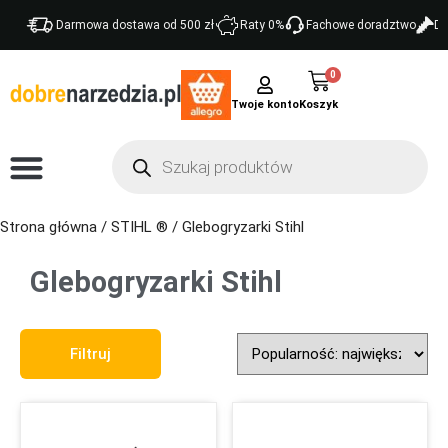
Darmowa dostawa od 500 zł
Raty 0%
Fachowe doradztwo
Do
0
Twoje konto
Strona główna
/
STIHL ®
/ Glebogryzarki Stihl
Glebogryzarki Stihl
Sort Products
Filtruj