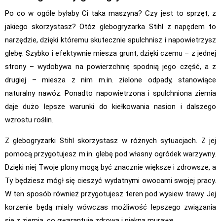
Po co w ogóle byłaby Ci taka maszyna? Czy jest to sprzęt, z
jakiego skorzystasz? Otóż glebogryzarka Stihl z napędem to
narzędzie, dzięki któremu skutecznie spulchnisz i napowietrzysz
glebę. Szybko i efektywnie miesza grunt, dzięki czemu – z jednej
strony – wydobywa na powierzchnię spodnią jego część, a z
drugiej – miesza z nim m.in. zielone odpady, stanowiące
naturalny nawóz. Ponadto napowietrzona i spulchniona ziemia
daje dużo lepsze warunki do kiełkowania nasion i dalszego
wzrostu roślin.
Z glebogryzarki Stihl skorzystasz w różnych sytuacjach. Z jej
pomocą przygotujesz m.in. glebę pod własny ogródek warzywny.
Dzięki niej Twoje plony mogą być znacznie większe i zdrowsze, a
Ty będziesz mógł się cieszyć wydatnymi owocami swojej pracy.
W ten sposób również przygotujesz teren pod wysiew trawy. Jej
korzenie będą miały wówczas możliwość lepszego związania
się z ziemią, co gwarantuje zdrową i piękną murawę.