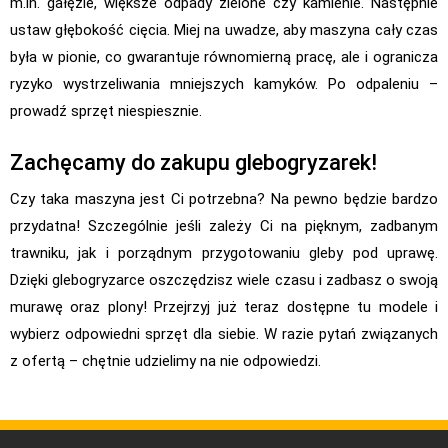
m.in. gałęzie, większe odpady zielone czy kamienie. Następnie
ustaw głębokość cięcia. Miej na uwadze, aby maszyna cały czas
była w pionie, co gwarantuje równomierną pracę, ale i ogranicza
ryzyko wystrzeliwania mniejszych kamyków. Po odpaleniu –
prowadź sprzęt niespiesznie.
Zachęcamy do zakupu glebogryzarek!
Czy taka maszyna jest Ci potrzebna? Na pewno będzie bardzo
przydatna! Szczególnie jeśli zależy Ci na pięknym, zadbanym
trawniku, jak i porządnym przygotowaniu gleby pod uprawę.
Dzięki glebogryzarce oszczędzisz wiele czasu i zadbasz o swoją
murawę oraz plony! Przejrzyj już teraz dostępne tu modele i
wybierz odpowiedni sprzęt dla siebie. W razie pytań związanych
z ofertą – chętnie udzielimy na nie odpowiedzi.