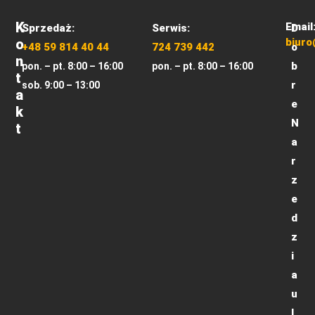
K
Email
Sprzedaż:
Serwis:
D
O
biuro
+48 59 814 40 44
724 739 442
o
N
b
pon. – pt. 8:00 – 16:00
pon. – pt. 8:00 – 16:00
T
r
sob. 9:00 – 13:00
A
e
K
N
T
a
r
z
e
d
z
i
a
u
l.