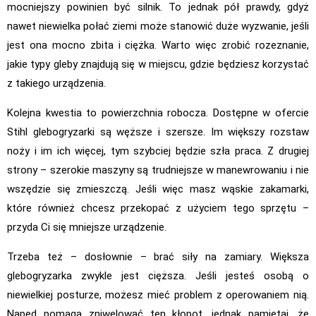
mocniejszy powinien być silnik. To jednak pół prawdy, gdyż
nawet niewielka połać ziemi może stanowić duże wyzwanie, jeśli
jest ona mocno zbita i ciężka. Warto więc zrobić rozeznanie,
jakie typy gleby znajdują się w miejscu, gdzie będziesz korzystać
z takiego urządzenia.
Kolejna kwestia to powierzchnia robocza. Dostępne w ofercie
Stihl glebogryzarki są węższe i szersze. Im większy rozstaw
noży i im ich więcej, tym szybciej będzie szła praca. Z drugiej
strony – szerokie maszyny są trudniejsze w manewrowaniu i nie
wszędzie się zmieszczą. Jeśli więc masz wąskie zakamarki,
które również chcesz przekopać z użyciem tego sprzętu –
przyda Ci się mniejsze urządzenie.
Trzeba też – dosłownie – brać siły na zamiary. Większa
glebogryzarka zwykle jest cięższa. Jeśli jesteś osobą o
niewielkiej posturze, możesz mieć problem z operowaniem nią.
Napęd pomaga zniwelować ten kłopot, jednak pamiętaj, że