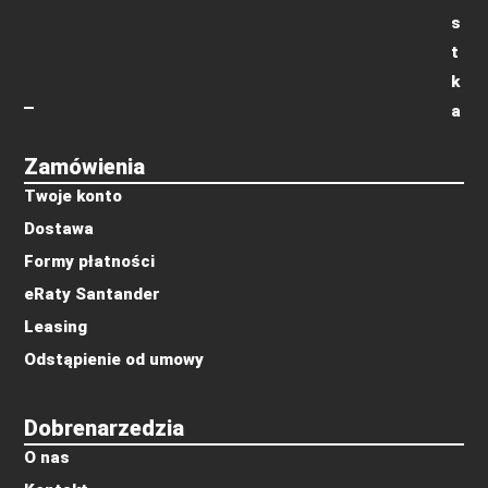
s
t
k
a
Zamówienia
Twoje konto
Dostawa
Formy płatności
eRaty Santander
Leasing
Odstąpienie od umowy
Dobrenarzedzia
O nas