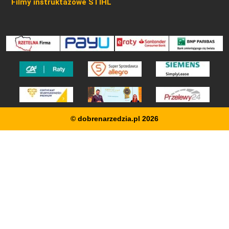
Filmy instruktażowe STIHL
© dobrenarzedzia.pl 2026