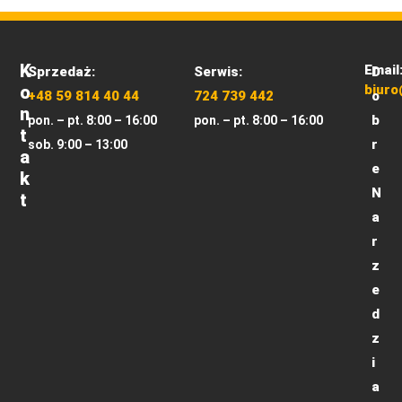
K
Email
Sprzedaż:
Serwis:
D
O
biuro
+48 59 814 40 44
724 739 442
o
N
b
pon. – pt. 8:00 – 16:00
pon. – pt. 8:00 – 16:00
T
r
sob. 9:00 – 13:00
A
e
K
N
T
a
r
z
e
d
z
i
a