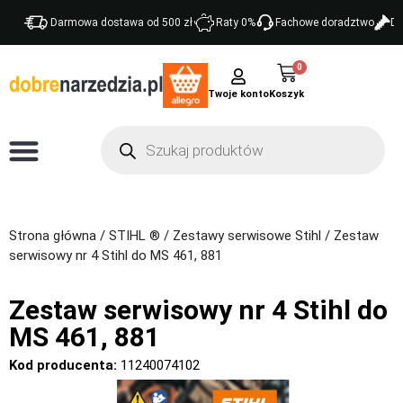
Darmowa dostawa od 500 zł
Raty 0%
Fachowe doradztwo
Do
0
Twoje konto
Strona główna
/
STIHL ®
/
Zestawy serwisowe Stihl
/ Zestaw
serwisowy nr 4 Stihl do MS 461, 881
Zestaw serwisowy nr 4 Stihl do
MS 461, 881
Kod producenta:
11240074102