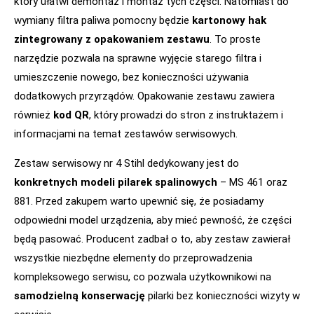
który ułatwi demontaż i montaż tych części. Natomiast do
wymiany filtra paliwa pomocny będzie
kartonowy hak
zintegrowany z opakowaniem zestawu
. To proste
narzędzie pozwala na sprawne wyjęcie starego filtra i
umieszczenie nowego, bez konieczności używania
dodatkowych przyrządów. Opakowanie zestawu zawiera
również
kod QR
, który prowadzi do stron z instruktażem i
informacjami na temat zestawów serwisowych.
Zestaw serwisowy nr 4 Stihl dedykowany jest do
konkretnych modeli pilarek spalinowych
– MS 461 oraz
881. Przed zakupem warto upewnić się, że posiadamy
odpowiedni model urządzenia, aby mieć pewność, że części
będą pasować. Producent zadbał o to, aby zestaw zawierał
wszystkie niezbędne elementy do przeprowadzenia
kompleksowego serwisu, co pozwala użytkownikowi na
samodzielną konserwację
pilarki bez konieczności wizyty w