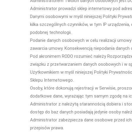
Administratorem Twoich danych osobowych jest DOB
Administrator prowadzi sklep internetowy pod adre
Danymi osobowymi w myśl niniejszej Polityki Prywat
kilka szczególnych czynników, w tym IP urządzenia, 
podobnej technologii.
Podanie danych osobowych w celu realizacji umowy 
zawarcia umowy. Konsekwencją niepodania danych o
Pod akronimem RODO rozumieć należy Rozporządzenie
związku z przetwarzaniem danych osobowych i w sp
Użytkownikiem w myśl niniejszej Polityki Prywatnoś
Sklepu Internetowego.
Osoby, które dokonują rejestracji w Serwisie, pros
dodatkowe dane, wyrażając tym samym zgodę na ic
Administrator z należytą starannością dobiera i s
dostęp do baz danych posiadają jedynie osoby należ
Administrator zabezpiecza dane osobowe przed ic
przepisów prawa.