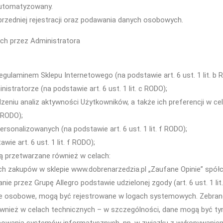
automatyzowany.
rzedniej rejestracji oraz podawania danych osobowych.
ch przez Administratora
gulaminem Sklepu Internetowego (na podstawie art. 6 ust. 1 lit. b 
tratorze (na podstawie art. 6 ust. 1 lit. c RODO);
zeniu analiz aktywności Użytkowników, a także ich preferencji w c
b RODO);
sonalizowanych (na podstawie art. 6 ust. 1 lit. f RODO);
e art. 6 ust. 1 lit. f RODO);
dą przetwarzane również w celach:
h zakupów w sklepie www.dobrenarzedzia.pl „Zaufane Opinie” spółce 
ie przez Grupę Allegro podstawie udzielonej zgody (art. 6 ust. 1 lit
ne osobowe, mogą być rejestrowane w logach systemowych. Zebran
również w celach technicznych – w szczególności, dane mogą być 