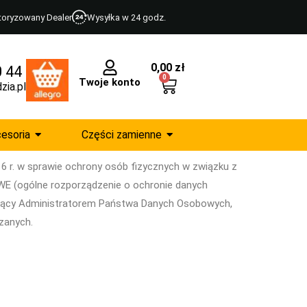
toryzowany Dealer
Wysyłka w 24 godz.
0,00
zł
0 44
0
Twoje konto
zia.pl
esoria
Części zamienne
6 r. w sprawie ochrony osób fizycznych w związku z
WE (ogólne rozporządzenie o ochronie danych
będący Administratorem Państwa Danych Osobowych,
zanych.