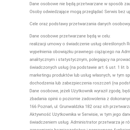
Dane osobowe nie będą przetwarzane w sposób z
Osoby odwiedzające mogą przeglądać Serwis bez up
Cele oraz podstawy przetwarzania danych osobowy
Dane osobowe przetwarzane będą w celu:
realizacji umowy o świadczenie usług określonych Re
wypełnienia obowiązku prawnego ciążącego na Adminis
analitycznym i statystycznym, polegający na prowad
świadczonych usług (na podstawie art. 6 ust. 1 lit. 
marketingu produktów lub usług własnych, w tym sper
dochodzenia lub zabezpieczenia roszczeń (na podstawi
Dane osobowe, jeżeli Użytkownik wyraził zgodę, bę
zbadania opinii o poziomie zadowolenia z dokonanyc
166 Poznań, ul. Grunwaldzka 182 oraz ich przetwarzan
Aktywność Użytkownika w Serwisie, w tym jego da
świadczeniem usług. Administrator przetwarza je 