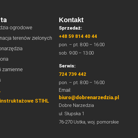
ta
Kontakt
dzia ogrodowe
Sprzedaż:
+48 59 814 40 44
nacja terenów zielonych
pon. – pt. 8:00 – 16:00
onarzędzia
sob. 9:00 – 13:00
oria
Serwis:
i zamienne
724 739 442
s
pon. – pt. 8:00 – 16:00
Email:
L
biuro@dobrenarzedzia.pl
 instruktażowe STIHL
Dobre Narzedzia
ul. Słupska 1
76-270 Ustka, woj. pomorskie