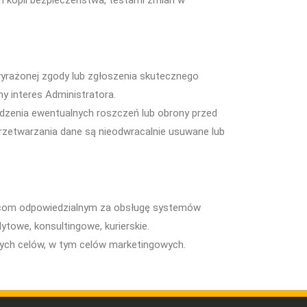
 kopii bezpieczeństwa, testami zmian w
wyrażonej zgody lub zgłoszenia skutecznego
 interes Administratora.
odzenia ewentualnych roszczeń lub obrony przed
przetwarzania dane są nieodwracalnie usuwane lub
wcom odpowiedzialnym za obsługę systemów
towe, konsultingowe, kurierskie.
ych celów, w tym celów marketingowych.