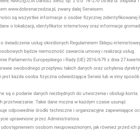
RE NARZĘDZIA Dariusz Śledź Sp. z o.o. 76-270 Ustka ul. Słupska 1
sem www.dobrenarzedzia.pl, zwany dalej Serwisem.
ności są wszystkie informacje o osobie fizycznej zidentyfikowanej 
dane o lokalizacji, identyfikator internetowy oraz informacje grom
o świadczenie usług określonych Regulaminem Sklepu internetoweg
sobowych będzie niemożność zawarcia umowy i realizacji usług.
 Parlamentu Europejskiego i Rady (UE) 2016/679 z dnia 27 kwietni
rawie swobodnego przepływu takich danych oraz uchylenia dyrekt
ci jest każda osoba fizyczna odwiedzająca Serwis lub w inny sposó
zone są o podanie danych niezbędnych do utworzenia i obsługi konta
h przetwarzanie. Takie dane można w każdym czasie usunąć.
tosuje odpowiednie środki techniczne i organizacyjne zapewniające
ycie uprawnione przez Administratora.
h udostępnieniem osobom nieupoważnionym, jak również przed ich