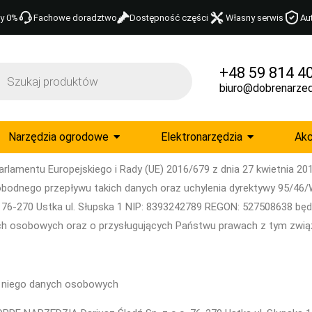
y 0%
Fachowe doradztwo
Dostępność części
Własny serwis
Au
+48 59 814 4
biuro@dobrenarzed
Narzędzia ogrodowe
Elektronarzędzia
Akc
lamentu Europejskiego i Rady (UE) 2016/679 z dnia 27 kwietnia 201
odnego przepływu takich danych oraz uchylenia dyrektywy 95/46/
. 76-270 Ustka ul. Słupska 1 NIP: 8393242789 REGON: 527508638 
ch osobowych oraz o przysługujących Państwu prawach z tym zwią
ez niego danych osobowych