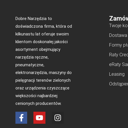
Zamów
Dobre Narzędzia to
Twoje ko
doświadczona firma, która od
kilkunastu lat oferuje swoim
Dostawa
klientom doskonałej jakości
Formy pł
asortyment obejmujący
Raty Cred
narzędzia ręczne,
eRaty Sa
pneumatyczne,
elektronarzędzia, maszyny do
Leasing
pielęgnacji terenów zielonych
Odstąpie
oraz urządzenia czyszczące
większości najbardziej
cenionych producentów.