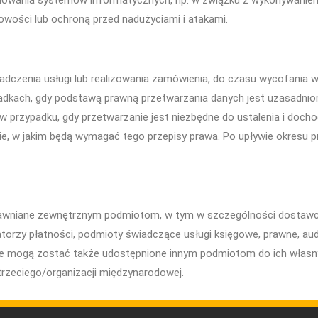
nowania systemów informatycznych, np. w związku z wykonywaniem
wości lub ochroną przed nadużyciami i atakami.
dczenia usługi lub realizowania zamówienia, do czasu wycofania 
dkach, gdy podstawą prawną przetwarzania danych jest uzasadniony
 przypadku, gdy przetwarzanie jest niezbędne do ustalenia i doch
esie, w jakim będą wymagać tego przepisy prawa. Po upływie okresu 
 ujawniane zewnętrznym podmiotom, w tym w szczególności dosta
torzy płatności, podmioty świadczące usługi księgowe, prawne, audy
ne mogą zostać także udostępnione innym podmiotom do ich własn
zeciego/organizacji międzynarodowej.