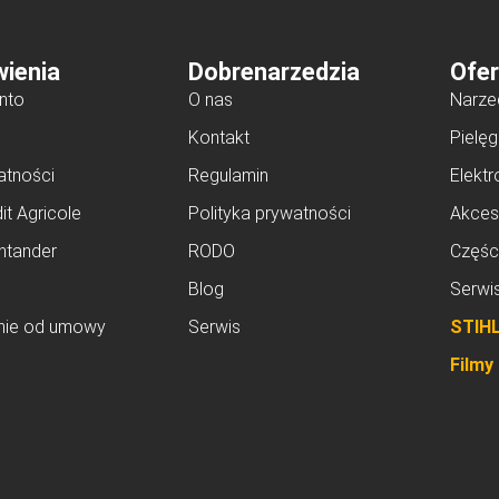
ienia
Dobrenarzedzia
Ofer
nto
O nas
Narze
Kontakt
Pielęg
atności
Regulamin
Elektr
it Agricole
Polityka prywatności
Akces
ntander
RODO
Częśc
Blog
Serwi
nie od umowy
Serwis
STIH
Filmy