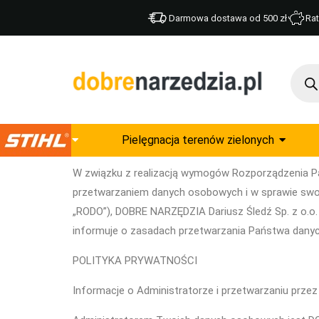
Darmowa dostawa od 500 zł
Rat
Pielęgnacja terenów zielonych
W związku z realizacją wymogów Rozporządzenia Par
przetwarzaniem danych osobowych i w sprawie swob
„RODO”), DOBRE NARZĘDZIA Dariusz Śledź Sp. z o.o
informuje o zasadach przetwarzania Państwa dany
POLITYKA PRYWATNOŚCI
Informacje o Administratorze i przetwarzaniu prz