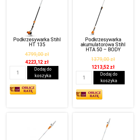
Podkrzesywarka Stihl
Podkrzesywarka
HT 135
akumulatorowa Stihl
HTA 50 – BODY
4799,00
zł
1379,00
zł
4223,12
zł
1213,52
zł
Dodaj do
Dodaj do
koszyka
koszyka