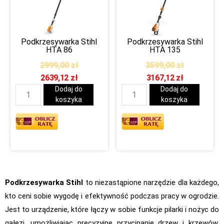
Podkrzesywarka Stihl
Podkrzesywarka Stihl
HTA 86
HTA 135
2999,00
zł
3599,00
zł
2639,12
zł
3167,12
zł
Dodaj do
Dodaj do
koszyka
koszyka
Podkrzesywarka Stihl
to niezastąpione narzędzie dla każdego,
kto ceni sobie wygodę i efektywność podczas pracy w ogrodzie.
Jest to urządzenie, które łączy w sobie funkcje pilarki i nożyc do
gałęzi, umożliwiając precyzyjne przycinanie drzew i krzewów.