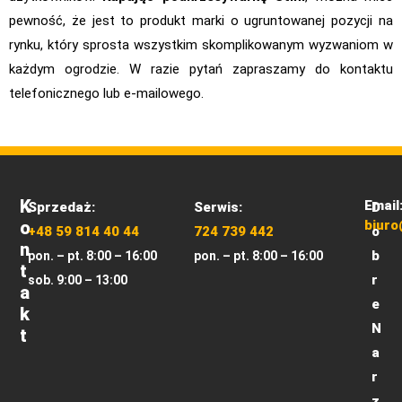
pewność, że jest to produkt marki o ugruntowanej pozycji na
rynku, który sprosta wszystkim skomplikowanym wyzwaniom w
każdym ogrodzie. W razie pytań zapraszamy do kontaktu
telefonicznego lub e-mailowego.
K
Email
Sprzedaż:
Serwis:
D
O
biuro
+48 59 814 40 44
724 739 442
o
N
b
pon. – pt. 8:00 – 16:00
pon. – pt. 8:00 – 16:00
T
r
sob. 9:00 – 13:00
A
e
K
N
T
a
r
z