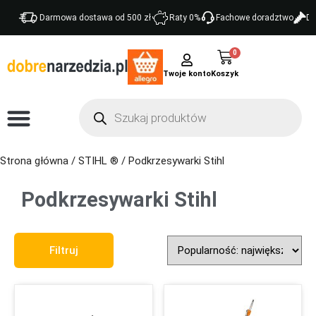
Darmowa dostawa od 500 zł
Raty 0%
Fachowe doradztwo
Do
0
Twoje konto
Strona główna
/
STIHL ®
/ Podkrzesywarki Stihl
Podkrzesywarki Stihl
Sort Products
Filtruj