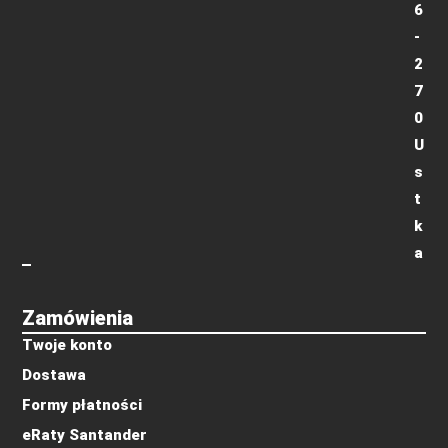
6
-
2
7
0
U
s
t
k
a
Zamówienia
Twoje konto
Dostawa
Formy płatności
eRaty Santander