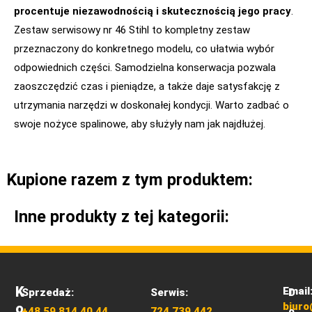
procentuje niezawodnością i skutecznością jego pracy
.
Zestaw serwisowy nr 46 Stihl to kompletny zestaw
przeznaczony do konkretnego modelu, co ułatwia wybór
odpowiednich części. Samodzielna konserwacja pozwala
zaoszczędzić czas i pieniądze, a także daje satysfakcję z
utrzymania narzędzi w doskonałej kondycji. Warto zadbać o
swoje nożyce spalinowe, aby służyły nam jak najdłużej.
Kupione razem z tym produktem:
Inne produkty z tej kategorii:
K
Email
Sprzedaż:
Serwis:
D
O
biuro
+48 59 814 40 44
724 739 442
o