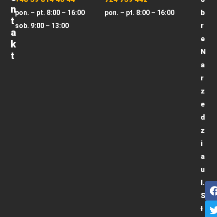
N
b
pon. – pt. 8:00 – 16:00
pon. – pt. 8:00 – 16:00
T
r
sob. 9:00 – 13:00
A
e
K
N
T
a
r
z
e
d
z
i
a
u
l.
S
ł