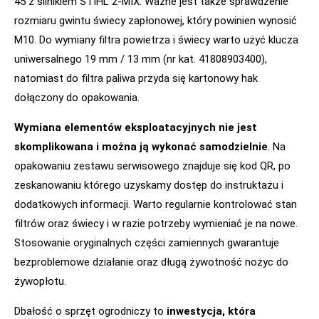
45 z silnikiem STIHL 2-MIX. Ważne jest także sprawdzenie
rozmiaru gwintu świecy zapłonowej, który powinien wynosić
M10. Do wymiany filtra powietrza i świecy warto użyć klucza
uniwersalnego 19 mm / 13 mm (nr kat. 41808903400),
natomiast do filtra paliwa przyda się kartonowy hak
dołączony do opakowania.
Wymiana elementów eksploatacyjnych nie jest
skomplikowana i można ją wykonać samodzielnie
. Na
opakowaniu zestawu serwisowego znajduje się kod QR, po
zeskanowaniu którego uzyskamy dostęp do instruktażu i
dodatkowych informacji. Warto regularnie kontrolować stan
filtrów oraz świecy i w razie potrzeby wymieniać je na nowe.
Stosowanie oryginalnych części zamiennych gwarantuje
bezproblemowe działanie oraz długą żywotność nożyc do
żywopłotu.
Dbałość o sprzęt ogrodniczy to
inwestycja, która