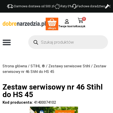
Darmowa dostawa od 500 zł
Raty 0%
Fachowe doradztwo
Do
0
Twoje konto
Strona główna
/
STIHL ®
/
Zestawy serwisowe Stihl
/ Zestaw
serwisowy nr 46 Stihl do HS 45
Zestaw serwisowy nr 46 Stihl
do HS 45
Kod producenta:
41400074102