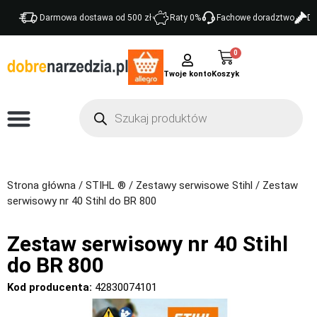
Darmowa dostawa od 500 zł
Raty 0%
Fachowe doradztwo
Do
0
Twoje konto
Strona główna
/
STIHL ®
/
Zestawy serwisowe Stihl
/ Zestaw
serwisowy nr 40 Stihl do BR 800
Zestaw serwisowy nr 40 Stihl
do BR 800
Kod producenta:
42830074101