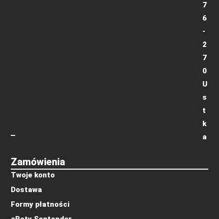
7
6
-
2
7
0
U
s
t
k
a
Zamówienia
Twoje konto
Dostawa
Formy płatności
eRaty Santander