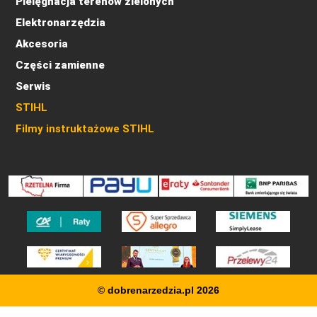
Pielęgnacja terenów zielonych
Elektronarzędzia
Akcesoria
Części zamienne
Serwis
STIHL
Filmy instruktażowe STIHL
© dobrenarzedzia.pl 2026