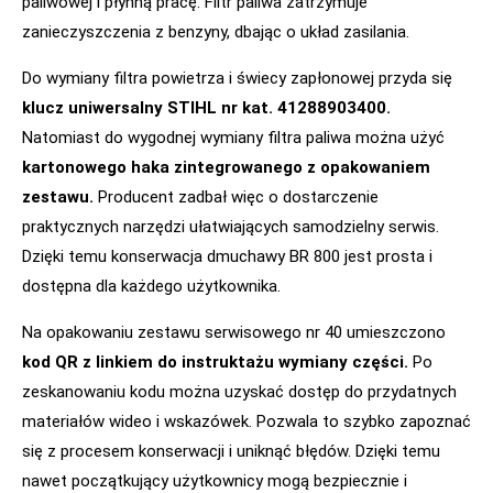
paliwowej i płynną pracę. Filtr paliwa zatrzymuje
zanieczyszczenia z benzyny, dbając o układ zasilania.
Do wymiany filtra powietrza i świecy zapłonowej przyda się
klucz uniwersalny STIHL nr kat. 41288903400.
Natomiast do wygodnej wymiany filtra paliwa można użyć
kartonowego haka zintegrowanego z opakowaniem
zestawu.
Producent zadbał więc o dostarczenie
praktycznych narzędzi ułatwiających samodzielny serwis.
Dzięki temu konserwacja dmuchawy BR 800 jest prosta i
dostępna dla każdego użytkownika.
Na opakowaniu zestawu serwisowego nr 40 umieszczono
kod QR z linkiem do instruktażu wymiany części.
Po
zeskanowaniu kodu można uzyskać dostęp do przydatnych
materiałów wideo i wskazówek. Pozwala to szybko zapoznać
się z procesem konserwacji i uniknąć błędów. Dzięki temu
nawet początkujący użytkownicy mogą bezpiecznie i