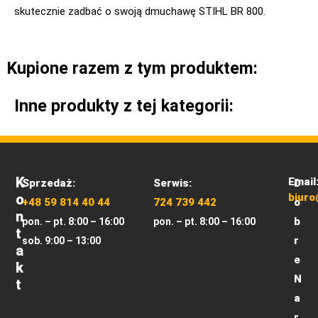
skutecznie zadbać o swoją dmuchawę STIHL BR 800.
Kupione razem z tym produktem:
Inne produkty z tej kategorii:
K
Email
Sprzedaż:
Serwis:
D
O
biuro
+48 59 814 40 44
724 739 442
o
N
b
pon. – pt. 8:00 – 16:00
pon. – pt. 8:00 – 16:00
T
r
sob. 9:00 – 13:00
A
e
K
N
T
a
r