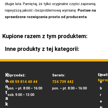
długie lata. Pamiętaj, że tylko oryginalne części zapewnią
najwyższą jakość i bezproblemową wymianę.
Postaw na
sprawdzone rozwiązania prosto od producenta
.
Kupione razem z tym produktem:
Inne produkty z tej kategorii:
K
Email
Sprzedaż:
Serwis:
D
O
biuro
+48 59 814 40 44
724 739 442
o
N
b
pon. – pt. 8:00 – 16:00
pon. – pt. 8:00 – 16:00
T
r
sob. 9:00 – 13:00
A
e
K
N