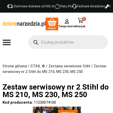
Darmowa dostawa od 500 zł
Raty 0%
Fachowe doradztwo
Do
0
Twoje konto
Strona główna
/
STIHL ®
/
Zestawy serwisowe Stihl
/ Zestaw
serwisowy nr 2 Stihl do MS 210, MS 230, MS 250
Zestaw serwisowy nr 2 Stihl do
MS 210, MS 230, MS 250
Kod producenta:
11230074100