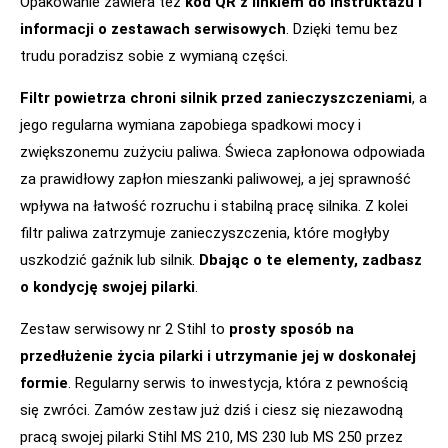
Opakowanie zawiera też
kod QR z linkiem do instruktażu i
informacji o zestawach serwisowych
. Dzięki temu bez
trudu poradzisz sobie z wymianą części.
Filtr powietrza chroni silnik przed zanieczyszczeniami
, a
jego regularna wymiana zapobiega spadkowi mocy i
zwiększonemu zużyciu paliwa. Świeca zapłonowa odpowiada
za prawidłowy zapłon mieszanki paliwowej, a jej sprawność
wpływa na łatwość rozruchu i stabilną pracę silnika. Z kolei
filtr paliwa zatrzymuje zanieczyszczenia, które mogłyby
uszkodzić gaźnik lub silnik.
Dbając o te elementy, zadbasz
o kondycję swojej pilarki
.
Zestaw serwisowy nr 2 Stihl to
prosty sposób na
przedłużenie życia pilarki i utrzymanie jej w doskonałej
formie
. Regularny serwis to inwestycja, która z pewnością
się zwróci. Zamów zestaw już dziś i ciesz się niezawodną
pracą swojej pilarki Stihl MS 210, MS 230 lub MS 250 przez