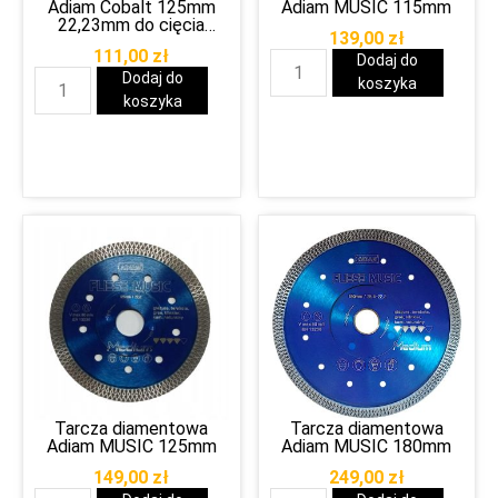
Adiam Cobalt 125mm
Adiam MUSIC 115mm
22,23mm do cięcia
139,00
zł
gresu/glazury/kamienia
111,00
zł
Dodaj do
Dodaj do
koszyka
koszyka
Tarcza diamentowa
Tarcza diamentowa
Adiam MUSIC 125mm
Adiam MUSIC 180mm
149,00
zł
249,00
zł