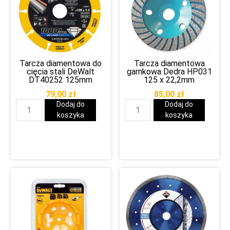
Tarcza diamentowa do
Tarcza diamentowa
cięcia stali DeWalt
garnkowa Dedra HP031
DT40252 125mm
125 x 22,2mm
79,00
zł
85,00
zł
Dodaj do
Dodaj do
koszyka
koszyka