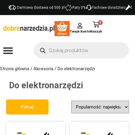
Darmowa dostawa od 500 zł
Raty 0%
Fachowe doradztwo
Do
0
Twoje konto
Strona główna
/
Akcesoria
/ Do elektronarzędzi
Do elektronarzędzi
Sort Products
Filtruj