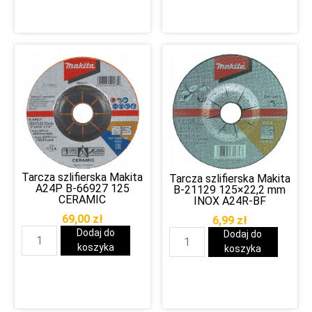
Tarcza szlifierska Makita
Tarcza szlifierska Makita
A24P B-66927 125
B-21129 125×22,2 mm
CERAMIC
INOX A24R-BF
69,00
zł
6,99
zł
Dodaj do
Dodaj do
koszyka
koszyka