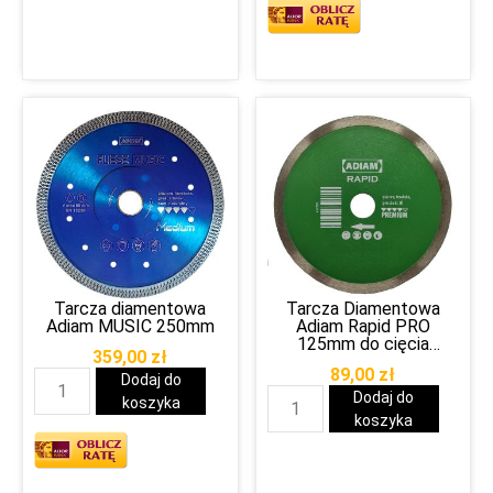
Tarcza diamentowa
Tarcza Diamentowa
Adiam MUSIC 250mm
Adiam Rapid PRO
125mm do cięcia
359,00
zł
gresu/granitu/klinkieru
89,00
zł
Dodaj do
Dodaj do
koszyka
koszyka