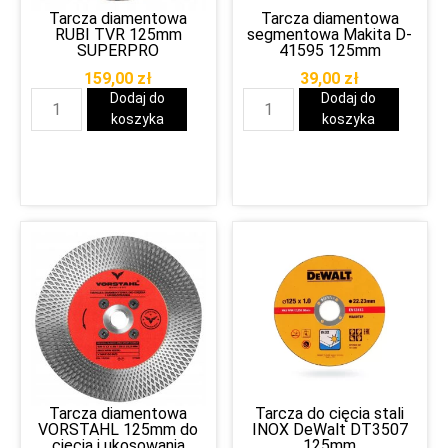
Tarcza diamentowa
Tarcza diamentowa
RUBI TVR 125mm
segmentowa Makita D-
SUPERPRO
41595 125mm
159,00
zł
39,00
zł
Dodaj do
Dodaj do
koszyka
koszyka
Tarcza diamentowa
Tarcza do cięcia stali
VORSTAHL 125mm do
INOX DeWalt DT3507
cięcia i ukosowania
125mm