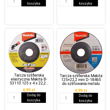
koszyka
koszyka
Tarcza szlifierska
Tarcza szlifierska Makita
elastyczna Makita B-
125×22,2 mm D-18465
53110 125 x 4 x 22,23
do szlifowania metalu
mm
6,99
zł
4,99
zł
Dodaj do
Dodaj do
koszyka
koszyka