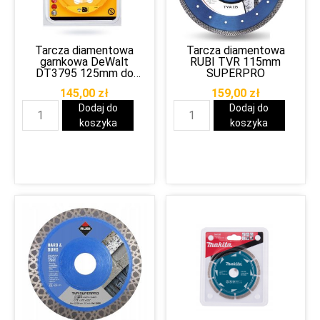
Tarcza diamentowa
Tarcza diamentowa
garnkowa DeWalt
RUBI TVR 115mm
DT3795 125mm do
SUPERPRO
szlifowania
145,00
zł
159,00
zł
betonu/granitu
Dodaj do
Dodaj do
koszyka
koszyka