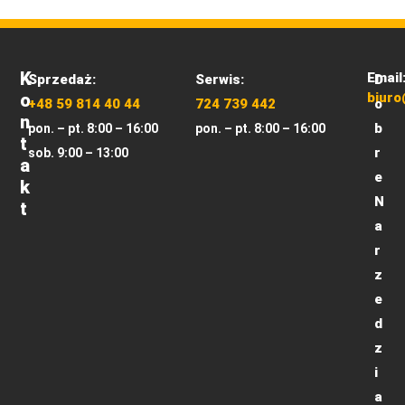
K
Email
Sprzedaż:
Serwis:
D
O
biuro
+48 59 814 40 44
724 739 442
o
N
b
pon. – pt. 8:00 – 16:00
pon. – pt. 8:00 – 16:00
T
r
sob. 9:00 – 13:00
A
e
K
N
T
a
r
z
e
d
z
i
a