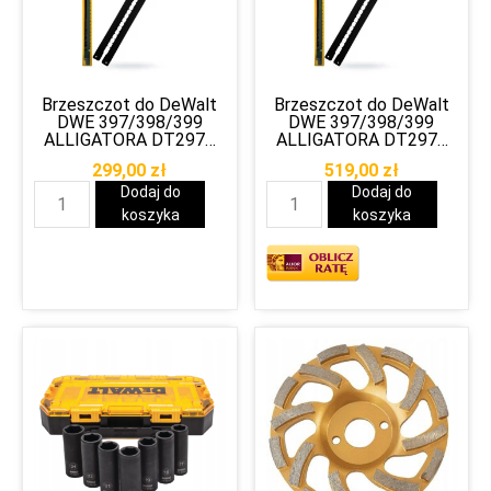
Brzeszczot do DeWalt
Brzeszczot do DeWalt
DWE 397/398/399
DWE 397/398/399
ALLIGATORA DT2975
ALLIGATORA DT2976
do przecinania
do przecinania cegieł
299,00
zł
519,00
zł
Gazobetonu
Porotherm
Dodaj do
Dodaj do
koszyka
koszyka