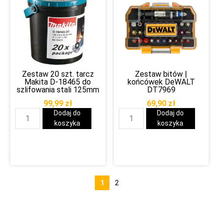
Zestaw 20 szt. tarcz
Zestaw bitów |
Makita D-18465 do
końcówek DeWALT
szlifowania stali 125mm
DT7969
99,99
zł
69,90
zł
Dodaj do
Dodaj do
koszyka
koszyka
1
2