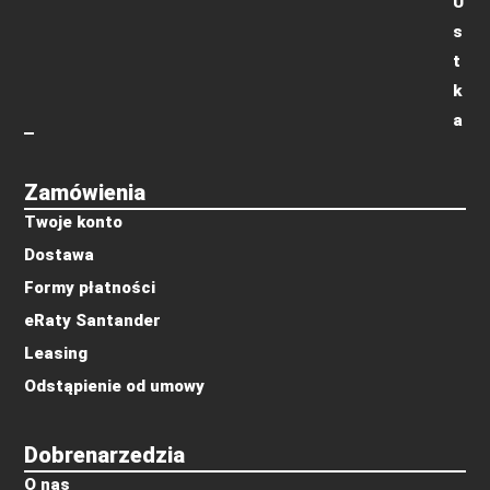
U
s
t
k
a
Zamówienia
Twoje konto
Dostawa
Formy płatności
eRaty Santander
Leasing
Odstąpienie od umowy
Dobrenarzedzia
O nas