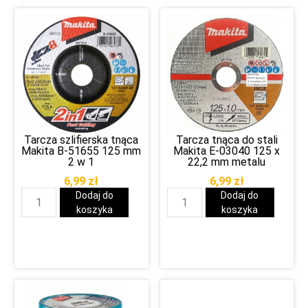
Tarcza szlifierska tnąca
Tarcza tnąca do stali
Makita B-51655 125 mm
Makita E-03040 125 x
2 w 1
22,2 mm metalu
6,99
zł
6,99
zł
Dodaj do
Dodaj do
koszyka
koszyka