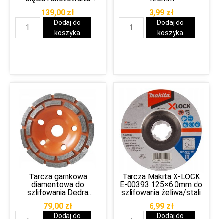
gresu/glazury/kamienia
139,00
zł
3,99
zł
Dodaj do
Dodaj do
koszyka
koszyka
Tarcza garnkowa
Tarcza Makita X-LOCK
diamentowa do
E-00393 125×6.0mm do
szlifowania Dedra
szlifowania żeliwa/stali
HP041 125 x 22,2 mm
79,00
zł
6,99
zł
Dodaj do
Dodaj do