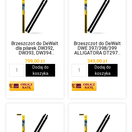
Brzeszczot do DeWalt
Brzeszczot do DeWalt
dla pilarek DW392,
DWE 397/398/399
DW393, DW394
ALLIGATORA DT2974
ALLIGATOR DT2966 do
do przecinania pustaków
799,00
zł
349,00
zł
przecinania pustaków
Porotherm
Porotherm
Dodaj do
Dodaj do
koszyka
koszyka