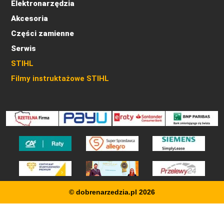
Elektronarzędzia
Akcesoria
Części zamienne
Serwis
STIHL
Filmy instruktażowe STIHL
© dobrenarzedzia.pl 2026