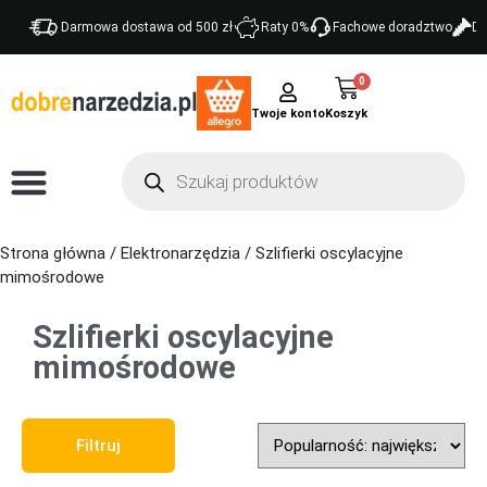
Darmowa dostawa od 500 zł
Raty 0%
Fachowe doradztwo
Do
0
Twoje konto
Strona główna
/
Elektronarzędzia
/ Szlifierki oscylacyjne
mimośrodowe
Szlifierki oscylacyjne
mimośrodowe
Sort Products
Filtruj