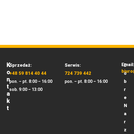
K
Email
Sprzedaż:
Serwis:
D
O
biuro
+48 59 814 40 44
724 739 442
o
N
b
pon. – pt. 8:00 – 16:00
pon. – pt. 8:00 – 16:00
T
r
sob. 9:00 – 13:00
A
e
K
N
T
a
r
z