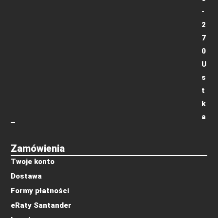
-
2
7
0
U
s
t
k
a
Zamówienia
Twoje konto
Dostawa
Formy płatności
eRaty Santander