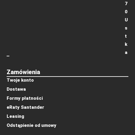
7
0
U
s
t
k
a
Zamówienia
Twoje konto
Dostawa
Formy płatności
eRaty Santander
Leasing
Odstąpienie od umowy