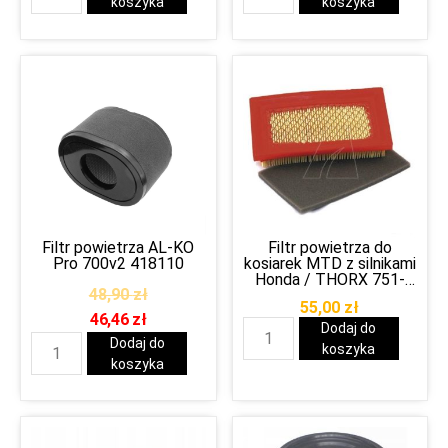
koszyka
koszyka
Filtr powietrza AL-KO
Filtr powietrza do
Pro 700v2 418110
kosiarek MTD z silnikami
Honda / THORX 751-
48,90
zł
10298
55,00
zł
46,46
zł
Dodaj do
Dodaj do
koszyka
koszyka