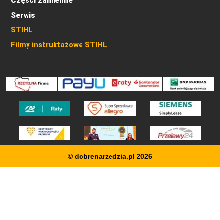
Części zamienne
Serwis
STIHL
Filmy instruktażowe STIHL
© dobrenarzedzia.pl 2026