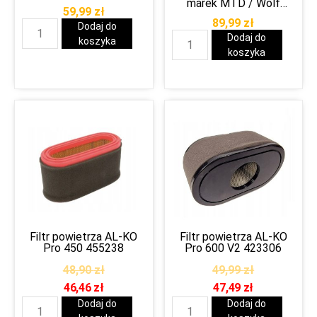
marek MTD / Wolf
59,99
zł
Garten
89,99
zł
Dodaj do
Dodaj do
koszyka
koszyka
Filtr powietrza AL-KO
Filtr powietrza AL-KO
Pro 450 455238
Pro 600 V2 423306
48,90
zł
49,99
zł
46,46
zł
47,49
zł
Dodaj do
Dodaj do