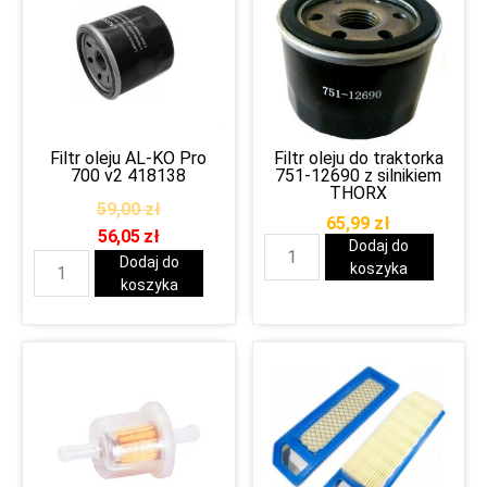
Filtr oleju AL-KO Pro
Filtr oleju do traktorka
700 v2 418138
751-12690 z silnikiem
THORX
59,00
zł
65,99
zł
56,05
zł
Dodaj do
Dodaj do
koszyka
koszyka