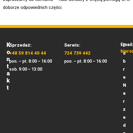
doborze odpowiednich części.
K
Email
Sprzedaż:
Serwis:
D
O
biuro
+48 59 814 40 44
724 739 442
o
N
b
pon. – pt. 8:00 – 16:00
pon. – pt. 8:00 – 16:00
T
r
sob. 9:00 – 13:00
A
e
K
N
T
a
r
z
e
d