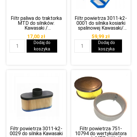
Filtr paliwa do traktorka
Filtr powietrza 3011-k2-
MTD do silników:
0001 do silnika kosiarki
Kawasaki /
spalinowej Kawasaki/
Briggs&Stratton itp.
MTD / Cub Cadet
17,00
zł
59,99
zł
Dodaj do
Dodaj do
koszyka
koszyka
Filtr powietrza 3011-k2-
Filtr powietrza 751-
0029 do silnika Kawasaki
10794 do wertykulatora