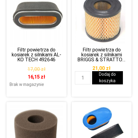
Filtr powietrza do
Filtr powietrza do
kosiarek z silnikami AL-
kosiarek z silnikami
KO TECH 492646
BRIGGS & STRATTON
390930 / 393957
21,00
zł
17,00
zł
Dodaj do
16,15
zł
koszyka
Brak w magazynie