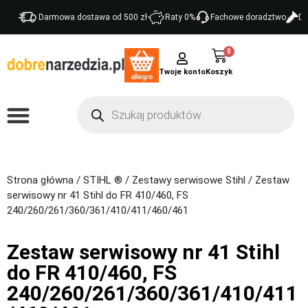
Darmowa dostawa od 500 zł
Raty 0%
Fachowe doradztwo
Do
0
Twoje konto
Strona główna
/
STIHL ®
/
Zestawy serwisowe Stihl
/ Zestaw
serwisowy nr 41 Stihl do FR 410/460, FS
240/260/261/360/361/410/411/460/461
Zestaw serwisowy nr 41 Stihl
do FR 410/460, FS
240/260/261/360/361/410/411