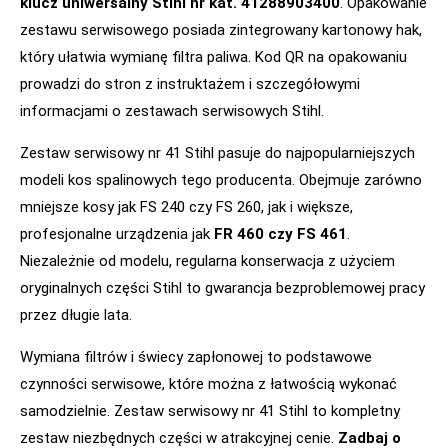
klucz uniwersalny Stihl nr kat. 41288903400
. Opakowanie
zestawu serwisowego posiada zintegrowany kartonowy hak,
który ułatwia wymianę filtra paliwa. Kod QR na opakowaniu
prowadzi do stron z instruktażem i szczegółowymi
informacjami o zestawach serwisowych Stihl.
Zestaw serwisowy nr 41 Stihl pasuje do najpopularniejszych
modeli kos spalinowych tego producenta. Obejmuje zarówno
mniejsze kosy jak FS 240 czy FS 260, jak i większe,
profesjonalne urządzenia jak
FR 460 czy FS 461
.
Niezależnie od modelu, regularna konserwacja z użyciem
oryginalnych części Stihl to gwarancja bezproblemowej pracy
przez długie lata.
Wymiana filtrów i świecy zapłonowej to podstawowe
czynności serwisowe, które można z łatwością wykonać
samodzielnie. Zestaw serwisowy nr 41 Stihl to kompletny
zestaw niezbędnych części w atrakcyjnej cenie.
Zadbaj o