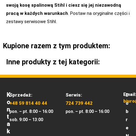
swoją kosę spalinową Stihl i ciesz się jej niezawodną
pracą w każdych warunkach
. Postaw na oryginalne części i
zestawy serwisowe Stihl.
Kupione razem z tym produktem:
Inne produkty z tej kategorii:
K
Email
Sprzedaż:
Serwis:
D
O
biuro
+48 59 814 40 44
724 739 442
o
N
b
pon. – pt. 8:00 – 16:00
pon. – pt. 8:00 – 16:00
T
r
sob. 9:00 – 13:00
A
e
K