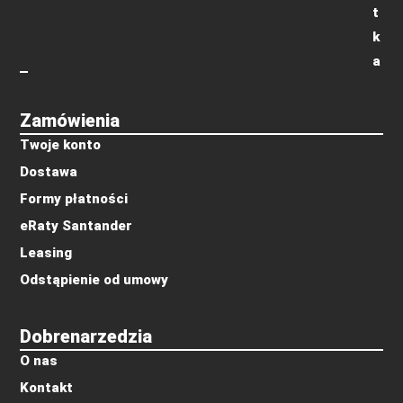
t
k
a
Zamówienia
Twoje konto
Dostawa
Formy płatności
eRaty Santander
Leasing
Odstąpienie od umowy
Dobrenarzedzia
O nas
Kontakt