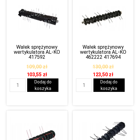
Wałek sprężynowy
Wałek sprężynowy
wertykulatora AL-KO
wertykulatora AL-KO
417592
462222 417694
109,00
zł
130,00
zł
103,55
zł
123,50
zł
Dodaj do
Dodaj do
koszyka
koszyka