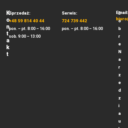
K
Email
Sprzedaż:
Serwis:
D
O
biuro
+48 59 814 40 44
724 739 442
o
N
b
pon. – pt. 8:00 – 16:00
pon. – pt. 8:00 – 16:00
T
r
sob. 9:00 – 13:00
A
e
K
N
T
a
r
z
e
d
z
i
a
u