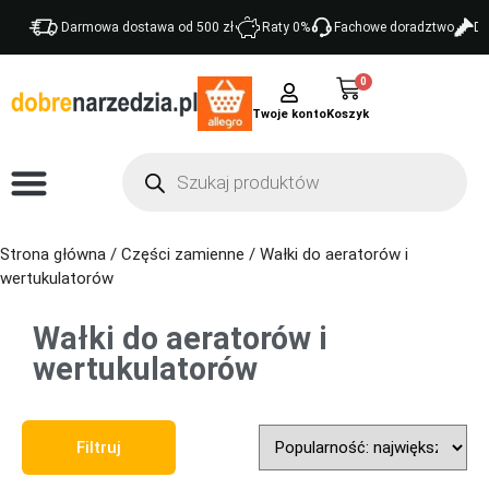
Darmowa dostawa od 500 zł
Raty 0%
Fachowe doradztwo
Do
0
Twoje konto
Strona główna
/
Części zamienne
/ Wałki do aeratorów i
wertukulatorów
Wałki do aeratorów i
wertukulatorów
Sort Products
Filtruj