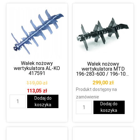
Wałek nożowy
Wałek nożowy
wertykulatora AL-KO
wertykulatora MTD
417591
196-283-600 / 196-105-
650
299,00
zł
119,00
zł
Produkt dostępny na
113,05
zł
zamówienie
Dodaj do
Dodaj do
koszyka
koszyka