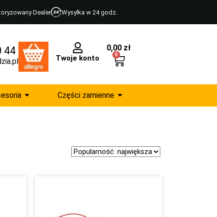
toryzowany Dealer
Wysyłka w 24 godz.
0,00
zł
0 44
0
Twoje konto
zia.pl
esoria
Części zamienne
Sort Products