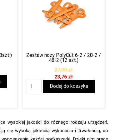
8szt.)
Zestaw noży PolyCut 6-2 / 28-2 /
48-2 (12 szt.)
27,00
zł
23,76
zł
a
Dodaj do koszyka
ce wysokiej jakości do różnego rodzaju urządzeń,
ją się wysoką jakością wykonania i trwałością, co
 wyposażenia każdej podkaszarki. Dzięki nim prace