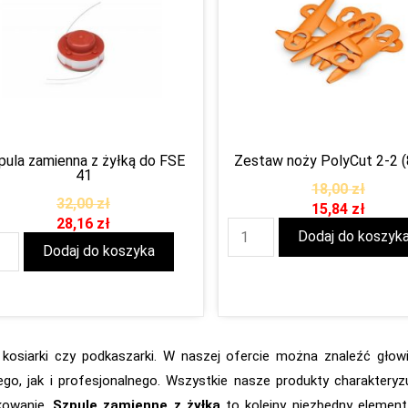
pula zamienna z żyłką do FSE
Zestaw noży PolyCut 2-2 (
41
18,00
zł
32,00
zł
15,84
zł
28,16
zł
Dodaj do koszyk
Dodaj do koszyka
kosiarki czy podkaszarki. W naszej ofercie można znaleźć głowi
, jak i profesjonalnego. Wszystkie nasze produkty charakteryzu
kowanie.
Szpule zamienne z żyłką
to kolejny niezbędny element