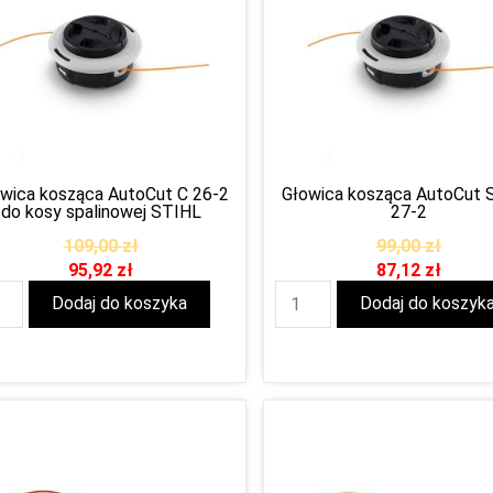
wica kosząca AutoCut C 26-2
Głowica kosząca AutoCut S
do kosy spalinowej STIHL
27-2
109,00
zł
99,00
zł
95,92
zł
87,12
zł
Dodaj do koszyka
Dodaj do koszyk