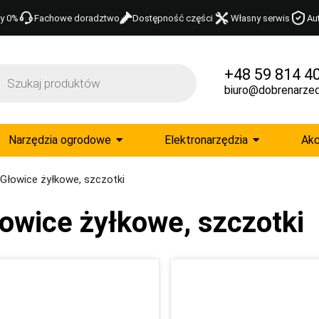
y 0%
Fachowe doradztwo
Dostępność części
Własny serwis
Au
+48 59 814 4
biuro@dobrenarzed
Narzędzia ogrodowe
Elektronarzędzia
Akc
Głowice żyłkowe, szczotki
owice żyłkowe, szczotki