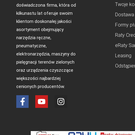
Twoje ko
doświadczona firma, która od
kilkunastu lat oferuje swoim
Dostawa
klientom doskonałej jakości
Formy pł
asortyment obejmujący
Raty Cred
narzędzia ręczne,
eRaty Sa
pneumatyczne,
elektronarzędzia, maszyny do
Leasing
pielęgnacji terenów zielonych
Odstąpie
oraz urządzenia czyszczące
większości najbardziej
cenionych producentów.