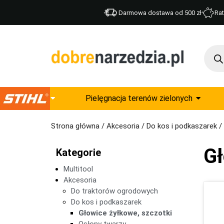
Darmowa dostawa od 500 zł
Rat
Pielęgnacja terenów zielonych
Strona główna
/
Akcesoria
/
Do kos i podkaszarek
/ 
Gł
Kategorie
Multitool
Akcesoria
Do traktorów ogrodowych
Do kos i podkaszarek
Głowice żyłkowe, szczotki
Osłony twarzy