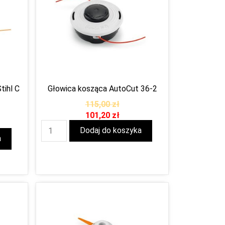
tihl C
Głowica kosząca AutoCut 36-2
115,00
zł
101,20
zł
Dodaj do koszyka
a