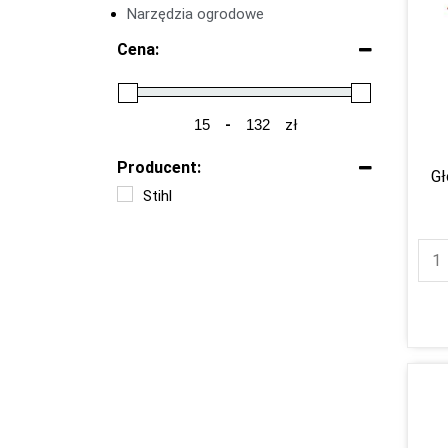
Narzędzia ogrodowe
Cena:
-
zł
Minimum Price
Maximum Price
Producent:
Gł
Stihl