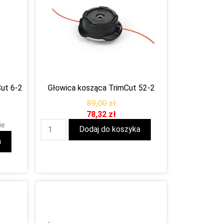
Cut 6-2
Głowica kosząca TrimCut 52-2
89,00
zł
78,32
zł
ie
Dodaj do koszyka
a