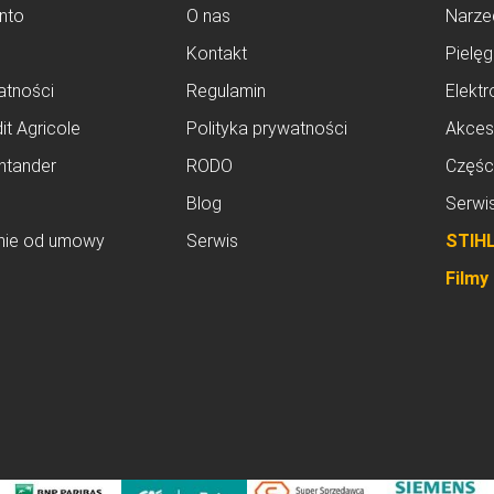
nto
O nas
Narze
Kontakt
Pielęg
atności
Regulamin
Elektr
it Agricole
Polityka prywatności
Akces
ntander
RODO
Częśc
Blog
Serwi
nie od umowy
Serwis
STIH
Filmy