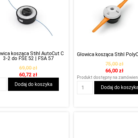
wica kosząca Stihl AutoCut C
Głowica kosząca Stihl Poly
3-2 do FSE 52 | FSA 57
75,00
zł
69,00
zł
66,00
zł
60,72
zł
Produkt dostępny na zamówien
Dodaj do koszyka
Dodaj do koszyk