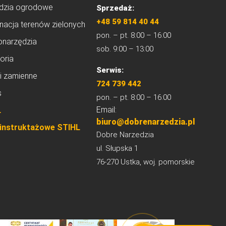
dzia ogrodowe
Sprzedaż:
+48 59 814 40 44
nacja terenów zielonych
pon. – pt. 8:00 – 16:00
onarzędzia
sob. 9:00 – 13:00
oria
Serwis:
i zamienne
724 739 442
s
pon. – pt. 8:00 – 16:00
Email:
L
biuro@dobrenarzedzia.pl
 instruktażowe STIHL
Dobre Narzedzia
ul. Słupska 1
76-270 Ustka, woj. pomorskie