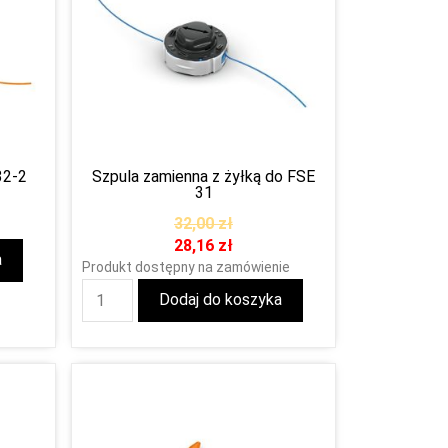
32-2
Szpula zamienna z żyłką do FSE
31
32,00
zł
28,16
zł
a
Produkt dostępny na zamówienie
Dodaj do koszyka