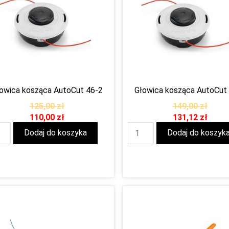
owica kosząca AutoCut 46-2
Głowica kosząca AutoCut
125,00
zł
149,00
zł
110,00
zł
131,12
zł
Dodaj do koszyka
Dodaj do koszyk