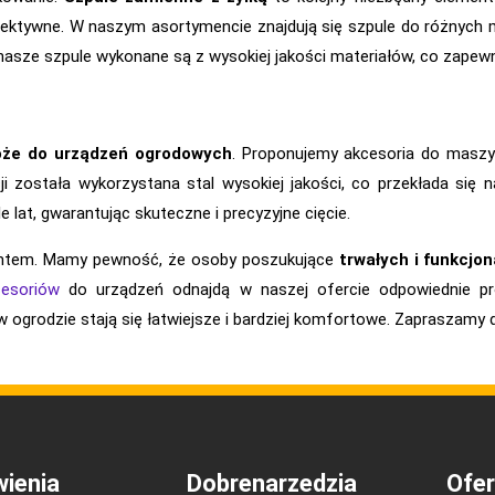
 efektywne. W naszym asortymencie znajdują się szpule do różnych
nasze szpule wykonane są z wysokiej jakości materiałów, co zapew
oże do urządzeń ogrodowych
. Proponujemy akcesoria do maszyn 
i została wykorzystana stal wysokiej jakości, co przekłada się
lat, gwarantując skuteczne i precyzyjne cięcie.
ntem. Mamy pewność, że osoby poszukujące
trwałych i funkcjo
cesoriów
do urządzeń odnajdą w naszej ofercie odpowiednie pro
w ogrodzie stają się łatwiejsze i bardziej komfortowe. Zapraszamy
ienia
Dobrenarzedzia
Ofer