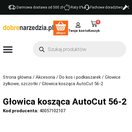
Darmowa dostawa od 500 zł
Raty 0%
Fachowe doradztwo
Do
0
Twoje konto
Strona główna
/
Akcesoria
/
Do kos i podkaszarek
/
Głowice
żyłkowe, szczotki
/ Głowica kosząca AutoCut 56-2
Głowica kosząca AutoCut 56-2
Kod producenta:
40057102107