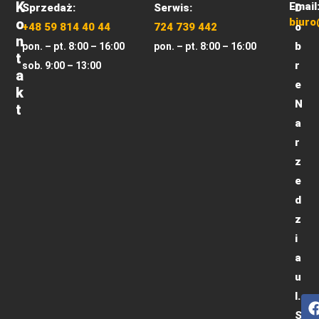
K
Email
Sprzedaż:
Serwis:
D
O
biuro
+48 59 814 40 44
724 739 442
o
N
b
pon. – pt. 8:00 – 16:00
pon. – pt. 8:00 – 16:00
T
r
sob. 9:00 – 13:00
A
e
K
N
T
a
r
z
e
d
z
i
a
u
l.
S