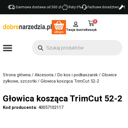
Darmowa dostawa od 500 zł
Raty 0%
Fachowe doradztwo
Do
0
Twoje konto
Strona główna
/
Akcesoria
/
Do kos i podkaszarek
/
Głowice
żyłkowe, szczotki
/ Głowica kosząca TrimCut 52-2
Głowica kosząca TrimCut 52-2
Kod producenta:
40057102117