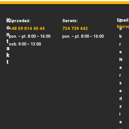
K
Email
Sprzedaż:
Serwis:
D
O
biuro
+48 59 814 40 44
724 739 442
o
N
b
pon. – pt. 8:00 – 16:00
pon. – pt. 8:00 – 16:00
T
r
sob. 9:00 – 13:00
A
e
K
N
T
a
r
z
e
d
z
i
a