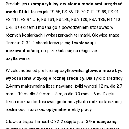
Produkt jest
kompatybilny z wieloma modelami urządzeń
marki Stihl
, takimi jak FS 55, FS 56, FS 70 C-E, FS 89, FS 91,
FS 111, FS 94 C-E, FS 131, FS 240, FSA 130, FSA 135, FR 410
C-E. Dzięki temu można go z powodzeniem stosować w
różnych kosiarkach i wykaszarkach tej marki. Głowica tnąca
Trimcut C 32-2 charakteryzuje się
trwałością i
niezawodnością
, co przekłada się na długi czas
użytkowania.
W zależności od preferencji użytkownika,
głowica może być
wyposażona w żyłkę o różnej średnicy
. Dla żyłki o średnicy
2,4 mm maksymalna ilość nawijanej żyłki wynosi 12 m, dla 2,7
mm – 10 m, dla 3,0 mm – 8 m, a dla 3,3 mm – 6 m. Dzięki
temu można dostosować grubość żyłki do rodzaju koszonej
roślinności i uzyskać optymalne efekty pracy.
Głowica tnąca Trimcut C 32-2 objęta jest
24-miesięczną