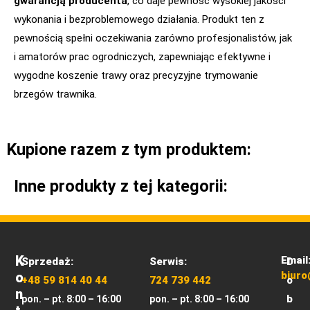
gwarancją producenta
, co daje pewność wysokiej jakości
wykonania i bezproblemowego działania. Produkt ten z
pewnością spełni oczekiwania zarówno profesjonalistów, jak
i amatorów prac ogrodniczych, zapewniając efektywne i
wygodne koszenie trawy oraz precyzyjne trymowanie
brzegów trawnika.
Kupione razem z tym produktem:
Inne produkty z tej kategorii:
K
Email
Sprzedaż:
Serwis:
D
O
biuro
+48 59 814 40 44
724 739 442
o
N
b
pon. – pt. 8:00 – 16:00
pon. – pt. 8:00 – 16:00