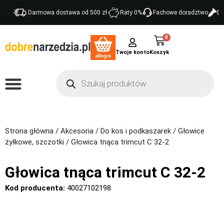
Darmowa dostawa od 500 zł
Raty 0%
Fachowe doradztwo
Do
0
Twoje konto
Strona główna
/
Akcesoria
/
Do kos i podkaszarek
/
Głowice
żyłkowe, szczotki
/ Głowica tnąca trimcut C 32-2
Głowica tnąca trimcut C 32-2
Kod producenta:
40027102198