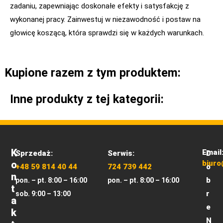
zadaniu, zapewniając doskonałe efekty i satysfakcję z
wykonanej pracy. Zainwestuj w niezawodność i postaw na
głowicę koszącą, która sprawdzi się w każdych warunkach.
Kupione razem z tym produktem:
Inne produkty z tej kategorii:
K
Email
Sprzedaż:
Serwis:
D
O
biuro
+48 59 814 40 44
724 739 442
o
N
b
pon. – pt. 8:00 – 16:00
pon. – pt. 8:00 – 16:00
T
r
sob. 9:00 – 13:00
A
e
K
N