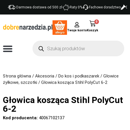
Darmowa dostawa od 500 zł
Raty 0%
Fachowe doradztwo
Do
0
Twoje konto
Strona główna
/
Akcesoria
/
Do kos i podkaszarek
/
Głowice
żyłkowe, szczotki
/ Głowica kosząca Stihl PolyCut 6-2
Głowica kosząca Stihl PolyCut
6-2
Kod producenta:
40067102137