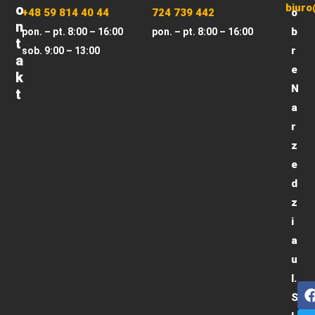
O
biuro
+48 59 814 40 44
724 739 442
o
N
b
pon. – pt. 8:00 – 16:00
pon. – pt. 8:00 – 16:00
T
r
sob. 9:00 – 13:00
A
e
K
N
T
a
r
z
e
d
z
i
a
u
l.
S