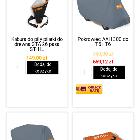
Kabura do piły pilarki do
Pokrowiec AAH 300 do
drewna GTA 26 pasa
T5 i T6
STIHL
749,00
zł
149,00
zł
659,12
zł
Dodaj do
Dodaj do
koszyka
koszyka