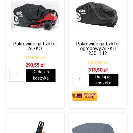
Pokrowiec na traktor
Pokrowiec na traktor
AL-KO
ogrodowy AL-KO
2301112
309,00
zł
330,00
zł
293,55
zł
313,50
zł
Dodaj do
Dodaj do
koszyka
koszyka