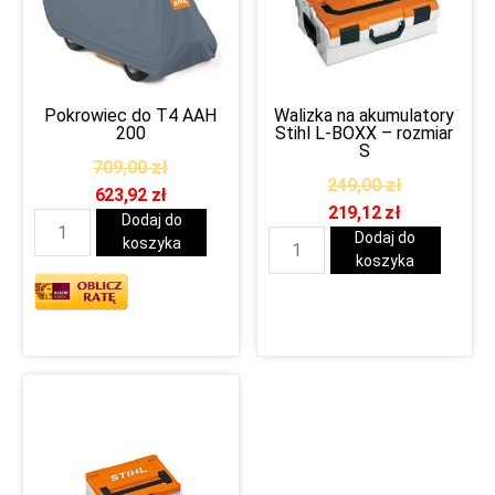
Pokrowiec do T4 AAH
Walizka na akumulatory
200
Stihl L-BOXX – rozmiar
S
709,00
zł
249,00
zł
623,92
zł
219,12
zł
Dodaj do
Dodaj do
koszyka
koszyka