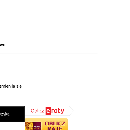
owe
zmieniła się
szyka