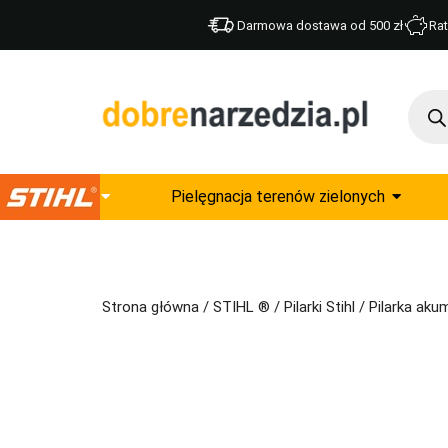
Darmowa dostawa od 500 zł
Rat
Pielęgnacja terenów zielonych
Strona główna
/
STIHL ®
/
Pilarki Stihl
/ Pilarka aku