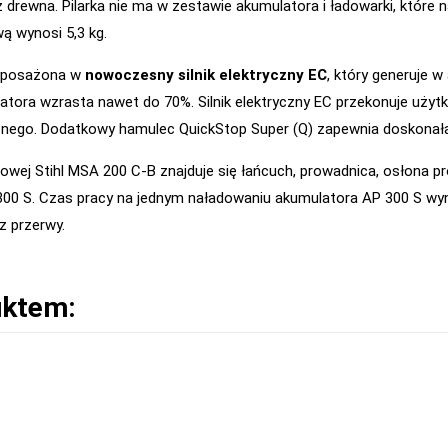
 drewna. Pilarka nie ma w zestawie akumulatora i ładowarki, które 
wą wynosi 5,3 kg.
wyposażona w
nowoczesny silnik elektryczny EC
, który generuje 
atora wzrasta nawet do 70%. Silnik elektryczny EC przekonuje u
znego. Dodatkowy hamulec QuickStop Super (Q) zapewnia doskonał
ej Stihl MSA 200 C-B znajduje się łańcuch, prowadnica, osłona pro
 300 S. Czas pracy na jednym naładowaniu akumulatora AP 300 S wy
z przerwy.
uktem: