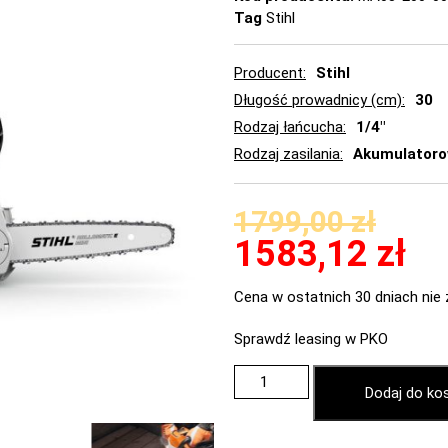
Tag
Stihl
Producent
Stihl
Długość prowadnicy (cm)
30
Rodzaj łańcucha
1/4"
Rodzaj zasilania
Akumulator
1799,00
zł
1583,12
zł
Cena w ostatnich 30 dniach nie 
Sprawdź leasing w PKO
Dodaj do ko