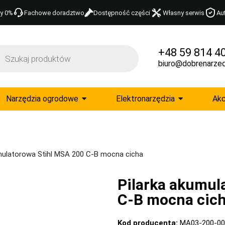
y 0%
Fachowe doradztwo
Dostępność części
Własny serwis
Au
+48 59 814 4
biuro@dobrenarzed
Narzędzia ogrodowe
Elektronarzędzia
Akc
mulatorowa Stihl MSA 200 C-B mocna cicha
Pilarka akumul
C-B mocna cic
Kod producenta:
MA03-200-00