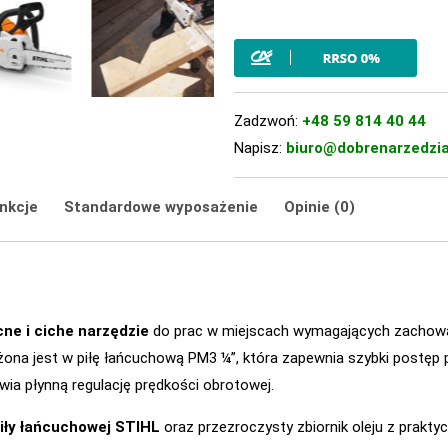
Zadzwoń:
+48 59 814 40 44
Napisz:
biuro@dobrenarzedzia
nkcje
Standardowe wyposażenie
Opinie (0)
ne i ciche narzędzie
do prac w miejscach wymagających zachowa
 jest w piłę łańcuchową PM3 ¼”, która zapewnia szybki postęp pr
wia płynną regulację prędkości obrotowej.
iły łańcuchowej STIHL
oraz przezroczysty zbiornik oleju z prakt