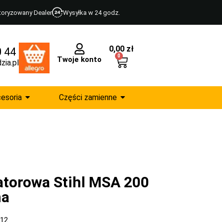
toryzowany Dealer
Wysyłka w 24 godz.
0,00
zł
0 44
0
Twoje konto
zia.pl
esoria
Części zamienne
atorowa Stihl MSA 200
ha
12