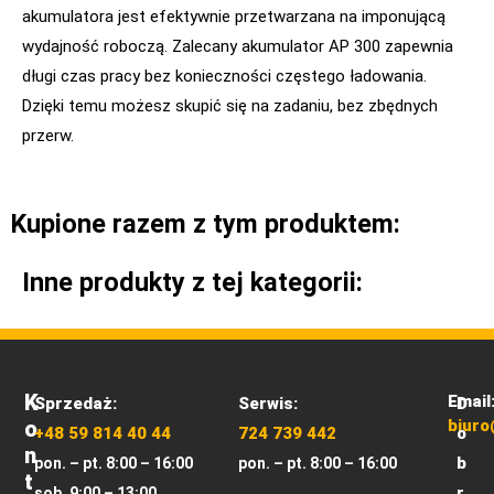
akumulatora jest efektywnie przetwarzana na imponującą
wydajność roboczą. Zalecany akumulator AP 300 zapewnia
długi czas pracy bez konieczności częstego ładowania.
Dzięki temu możesz skupić się na zadaniu, bez zbędnych
przerw.
Kupione razem z tym produktem:
Inne produkty z tej kategorii:
K
Email
Sprzedaż:
Serwis:
D
O
biuro
+48 59 814 40 44
724 739 442
o
N
b
pon. – pt. 8:00 – 16:00
pon. – pt. 8:00 – 16:00
T
r
sob. 9:00 – 13:00