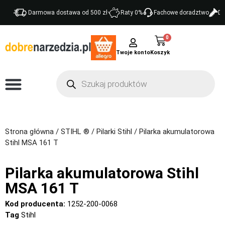
Darmowa dostawa od 500 zł
Raty 0%
Fachowe doradztwo
Do
0
Twoje konto
Strona główna
/
STIHL ®
/
Pilarki Stihl
/ Pilarka akumulatorowa
Stihl MSA 161 T
Pilarka akumulatorowa Stihl
MSA 161 T
Kod producenta:
1252-200-0068
Tag
Stihl