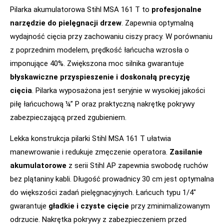
Pilarka akumulatorowa Stihl MSA 161 T to
profesjonalne
narzędzie do pielęgnacji drzew
. Zapewnia optymalną
wydajność cięcia przy zachowaniu ciszy pracy. W porównaniu
z poprzednim modelem, prędkość łańcucha wzrosła o
imponujące 40%. Zwiększona moc silnika gwarantuje
błyskawiczne przyspieszenie i doskonałą precyzję
cięcia
. Pilarka wyposażona jest seryjnie w wysokiej jakości
piłę łańcuchową ¼” P oraz praktyczną nakrętkę pokrywy
zabezpieczającą przed zgubieniem.
Lekka konstrukcja pilarki Stihl MSA 161 T ułatwia
manewrowanie i redukuje zmęczenie operatora.
Zasilanie
akumulatorowe
z serii Stihl AP zapewnia swobodę ruchów
bez plątaniny kabli. Długość prowadnicy 30 cm jest optymalna
do większości zadań pielęgnacyjnych. Łańcuch typu 1/4″
gwarantuje
gładkie i czyste cięcie
przy zminimalizowanym
odrzucie. Nakrętka pokrywy z zabezpieczeniem przed