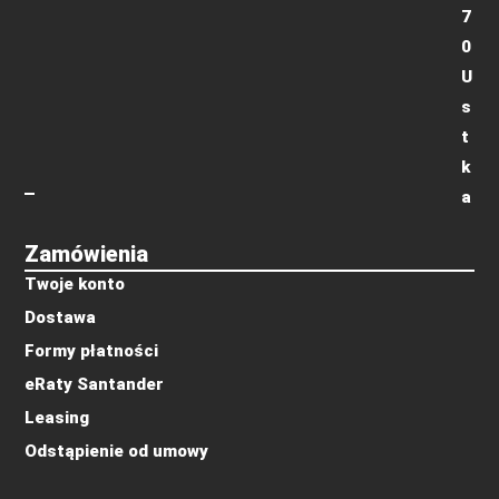
7
0
U
s
t
k
a
Zamówienia
Twoje konto
Dostawa
Formy płatności
eRaty Santander
Leasing
Odstąpienie od umowy