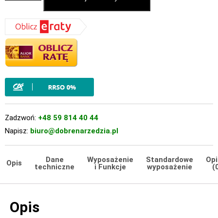
Zadzwoń:
+48 59 814 40 44
Napisz:
biuro@dobrenarzedzia.pl
Dane
Wyposażenie
Standardowe
Opi
Opis
techniczne
i Funkcje
wyposażenie
(
Opis