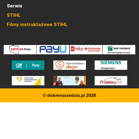
Serwis
STIHL
Filmy instruktażowe STIHL
© dobrenarzedzia.pl 2026