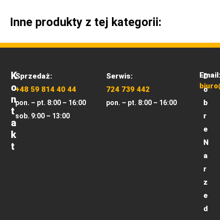
Inne produkty z tej kategorii:
K
Email
Sprzedaż:
Serwis:
D
O
biuro
+48 59 814 40 44
724 739 442
o
N
b
pon. – pt. 8:00 – 16:00
pon. – pt. 8:00 – 16:00
T
r
sob. 9:00 – 13:00
A
e
K
N
T
a
r
z
e
d