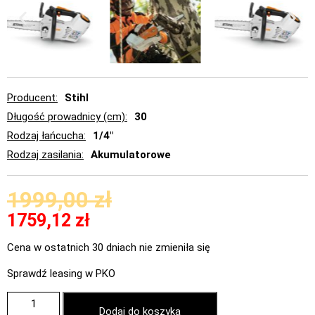
Producent
Stihl
Długość prowadnicy (cm)
30
Rodzaj łańcucha
1/4"
Rodzaj zasilania
Akumulatorowe
1999,00
zł
1759,12
zł
Cena w ostatnich 30 dniach nie zmieniła się
Sprawdź leasing w PKO
Dodaj do koszyka