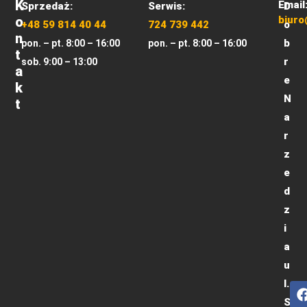
K
Email
Sprzedaż:
Serwis:
D
O
biuro
+48 59 814 40 44
724 739 442
o
N
b
pon. – pt. 8:00 – 16:00
pon. – pt. 8:00 – 16:00
T
r
sob. 9:00 – 13:00
A
e
K
N
T
a
r
z
e
d
z
i
a
u
l.
S