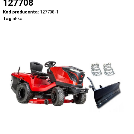
127708
Kod producenta:
127708-1
Tag
al-ko