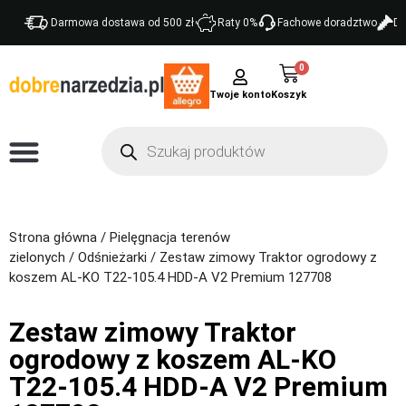
Darmowa dostawa od 500 zł
Raty 0%
Fachowe doradztwo
Do
0
Twoje konto
Strona główna
/
Pielęgnacja terenów
zielonych
/
Odśnieżarki
/ Zestaw zimowy Traktor ogrodowy z
koszem AL-KO T22-105.4 HDD-A V2 Premium 127708
Zestaw zimowy Traktor
ogrodowy z koszem AL-KO
T22-105.4 HDD-A V2 Premium