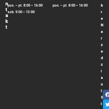
N
b
pon. – pt. 8:00 – 16:00
pon. – pt. 8:00 – 16:00
T
r
sob. 9:00 – 13:00
A
e
K
N
T
a
r
z
e
d
z
i
a
u
l.
S
ł