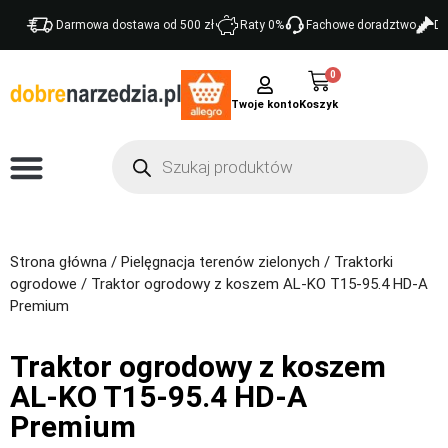
Darmowa dostawa od 500 zł
Raty 0%
Fachowe doradztwo
Do
0
Twoje konto
Strona główna
/
Pielęgnacja terenów zielonych
/
Traktorki
ogrodowe
/ Traktor ogrodowy z koszem AL-KO T15-95.4 HD-A
Premium
Traktor ogrodowy z koszem
AL-KO T15-95.4 HD-A
Premium