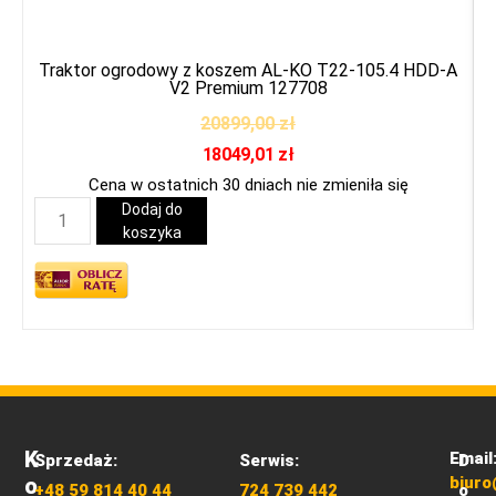
Traktor ogrodowy z koszem AL-KO T22-105.4 HDD-A
V2 Premium 127708
20899,00
zł
18049,01
zł
Cena w ostatnich 30 dniach nie zmieniła się
Dodaj do
koszyka
K
Email
Sprzedaż:
Serwis:
D
O
biuro
+48 59 814 40 44
724 739 442
o