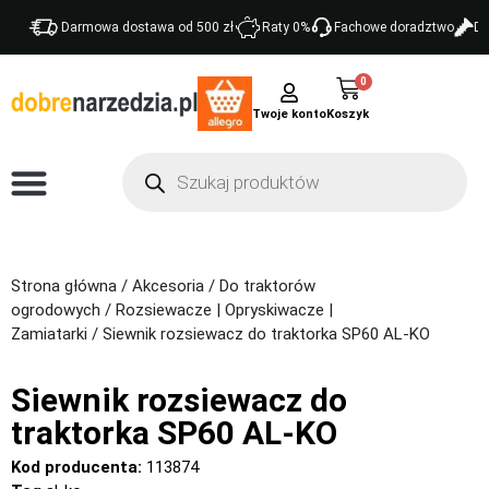
Darmowa dostawa od 500 zł
Raty 0%
Fachowe doradztwo
Do
0
Twoje konto
Strona główna
/
Akcesoria
/
Do traktorów
ogrodowych
/
Rozsiewacze | Opryskiwacze |
Zamiatarki
/ Siewnik rozsiewacz do traktorka SP60 AL-KO
Siewnik rozsiewacz do
traktorka SP60 AL-KO
Kod producenta:
113874