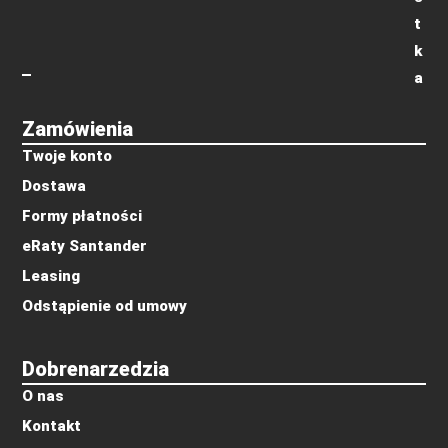
t
k
a
Zamówienia
Twoje konto
Dostawa
Formy płatności
eRaty Santander
Leasing
Odstąpienie od umowy
Dobrenarzedzia
O nas
Kontakt