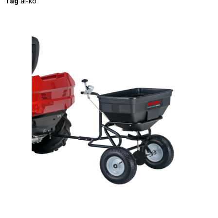
Tag
al-ko