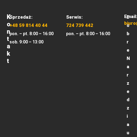
K
Email
Sprzedaż:
Serwis:
D
O
biuro
+48 59 814 40 44
724 739 442
o
N
b
pon. – pt. 8:00 – 16:00
pon. – pt. 8:00 – 16:00
T
r
sob. 9:00 – 13:00
A
e
K
N
T
a
r
z
e
d
z
i
a
u