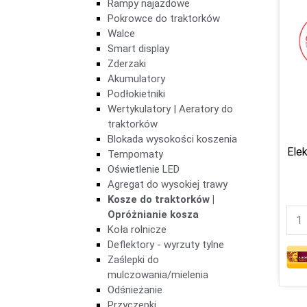
Rampy najazdowe
Pokrowce do traktorków
Walce
Smart display
Zderzaki
Akumulatory
Podłokietniki
Wertykulatory | Aeratory do
traktorków
Blokada wysokości koszenia
Ele
Tempomaty
Oświetlenie LED
Agregat do wysokiej trawy
Kosze do traktorków |
Opróżnianie kosza
Koła rolnicze
Deflektory - wyrzuty tylne
Zaślepki do
mulczowania/mielenia
Odśnieżanie
Przyczepki