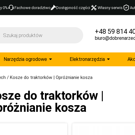
y 0%
Fachowe doradztwo
Dostępność części
Własny serwis
Au
+48 59 814 4
biuro@dobrenarzed
Narzędzia ogrodowe
Elektronarzędzia
Akc
ych
/ Kosze do traktorków | Opróżnianie kosza
sze do traktorków |
różnianie kosza