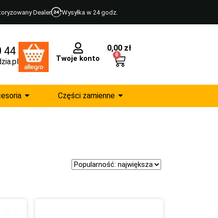
toryzowany Dealer
Wysyłka w 24 godz.
0,00
zł
0 44
0
Twoje konto
zia.pl
esoria
Części zamienne
Sort Products