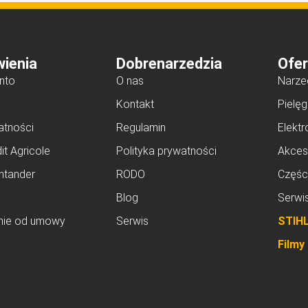
ienia
Dobrenarzedzia
Ofer
nto
O nas
Narze
Kontakt
Pielęg
atności
Regulamin
Elektr
it Agricole
Polityka prywatności
Akces
ntander
RODO
Częśc
Blog
Serwi
nie od umowy
Serwis
STIH
Filmy