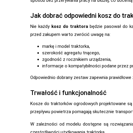
sposób bez przerywania pracy na dłużej, co docenią
Jak dobrać odpowiedni kosz do tra
Nie każdy
kosz do traktora
będzie pasował do ka
przed zakupem warto zwrócić uwagę na:
markę i model traktorka,
szerokość agregatu tnącego,
zgodność z rocznikiem urządzenia,
informacje o kompatybilności podane przez p
Odpowiednio dobrany zestaw zapewnia prawidłowe 
Trwałość i funkcjonalność
Kosze do traktorków ogrodowych projektowane są z
przepływu powietrza pomagają skutecznie transpor
W zależności od modelu dostępne są rozwiązania
częstotliwości użytkowania traktorka.