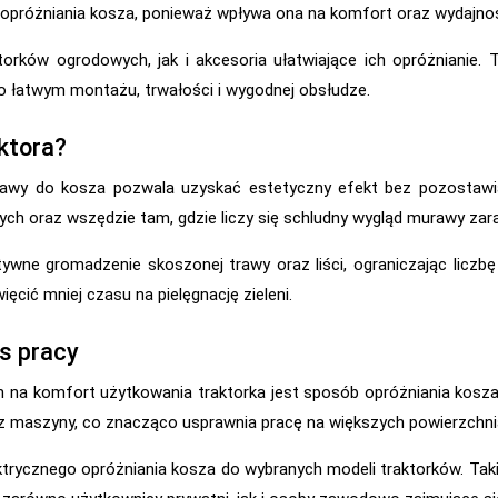
próżniania kosza, ponieważ wpływa ona na komfort oraz wydajnoś
torków ogrodowych, jak i akcesoria ułatwiające ich opróżnianie
o łatwym montażu, trwałości i wygodnej obsłudze.
ktora?
trawy do kosza pozwala uzyskać estetyczny efekt bez pozostawi
ych oraz wszędzie tam, gdzie liczy się schludny wygląd murawy zar
ywne gromadzenie skoszonej trawy oraz liści, ograniczając liczbę
ęcić mniej czasu na pielęgnację zieleni.
s pracy
 na komfort użytkowania traktorka jest sposób opróżniania kos
 z maszyny, co znacząco usprawnia pracę na większych powierzchni
trycznego opróżniania kosza do wybranych modeli traktorków. Tak