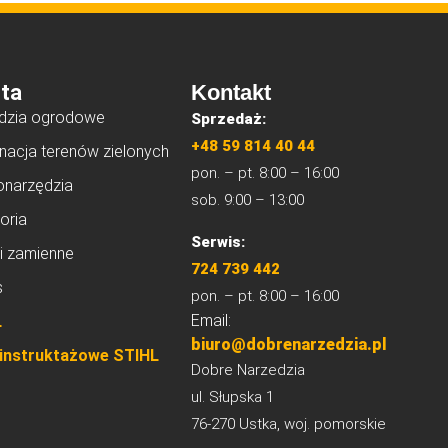
ta
Kontakt
dzia ogrodowe
Sprzedaż:
+48 59 814 40 44
nacja terenów zielonych
pon. – pt. 8:00 – 16:00
onarzędzia
sob. 9:00 – 13:00
oria
Serwis:
i zamienne
724 739 442
s
pon. – pt. 8:00 – 16:00
Email:
L
biuro@dobrenarzedzia.pl
 instruktażowe STIHL
Dobre Narzedzia
ul. Słupska 1
76-270 Ustka, woj. pomorskie