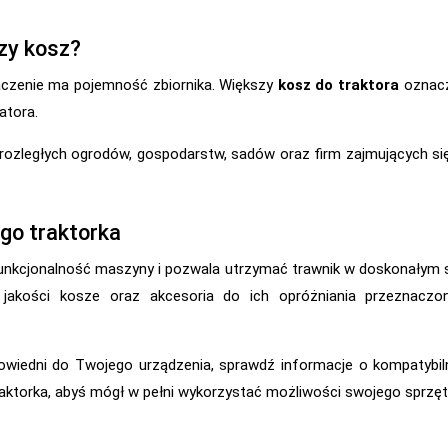
zy kosz?
aczenie ma pojemność zbiornika. Większy
kosz do traktora
oznacz
atora.
rozległych ogrodów, gospodarstw, sadów oraz firm zajmujących się 
go traktorka
nkcjonalność maszyny i pozwala utrzymać trawnik w doskonałym s
j jakości kosze oraz akcesoria do ich opróżniania przeznac
powiedni do Twojego urządzenia, sprawdź informacje o kompatybil
ktorka, abyś mógł w pełni wykorzystać możliwości swojego sprzęt