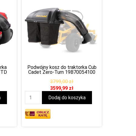
rka
Podwójny kosz do traktorka Cub
MTD
Cadet Zero-Turn 19B70054100
3799,00
zł
3599,99
zł
a
Dodaj do koszyka