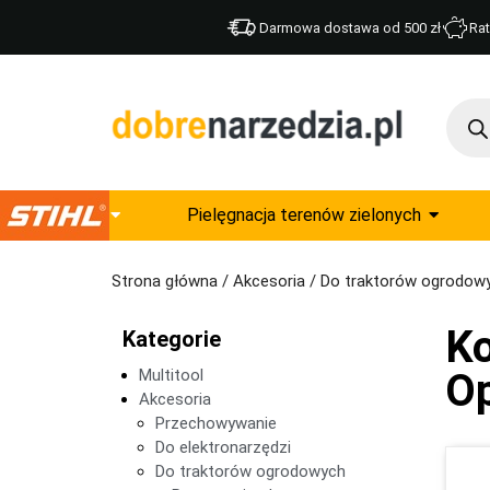
Darmowa dostawa od 500 zł
Rat
Pielęgnacja terenów zielonych
Strona główna
/
Akcesoria
/
Do traktorów ogrodow
Ko
Kategorie
Multitool
Op
Akcesoria
Przechowywanie
Do elektronarzędzi
Do traktorów ogrodowych