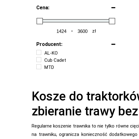
Cena:
-
zł
Minimum Price
Maximum Price
Producent:
AL-KO
Cub Cadet
MTD
Kosze do traktorkó
zbieranie trawy be
Regularne koszenie trawnika to nie tylko równe cię
na trawniku, ogranicza konieczność dodatkowego g