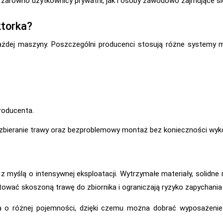
 zarówno użytkownicy prywatni, jak i osoby zawodowo zajmujące się
ktorka?
żdej maszyny. Poszczególni producenci stosują różne systemy m
roducenta.
zbieranie trawy oraz bezproblemowy montaż bez konieczności wyk
 myślą o intensywnej eksploatacji. Wytrzymałe materiały, solidn
tować skoszoną trawę do zbiornika i ograniczają ryzyko zapychani
 o różnej pojemności, dzięki czemu można dobrać wyposażenie