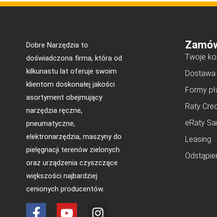
Zamów
Dobre Narzędzia to
Twoje ko
doświadczona firma, która od
kilkunastu lat oferuje swoim
Dostawa
klientom doskonałej jakości
Formy pł
asortyment obejmujący
Raty Cred
narzędzia ręczne,
eRaty Sa
pneumatyczne,
elektronarzędzia, maszyny do
Leasing
pielęgnacji terenów zielonych
Odstąpie
oraz urządzenia czyszczące
większości najbardziej
cenionych producentów.