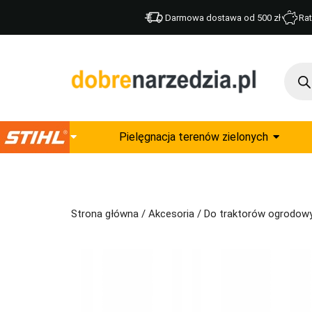
Darmowa dostawa od 500 zł
Rat
Pielęgnacja terenów zielonych
Strona główna
/
Akcesoria
/
Do traktorów ogrodow