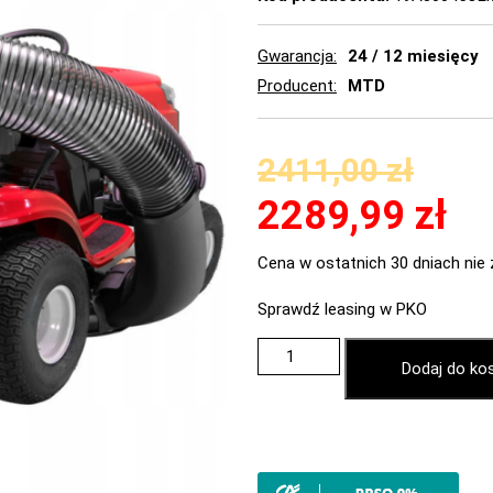
Gwarancja
24 / 12 miesięcy
Producent
MTD
2411,00
zł
2289,99
zł
Cena w ostatnich 30 dniach nie 
Sprawdź leasing w PKO
Dodaj do ko