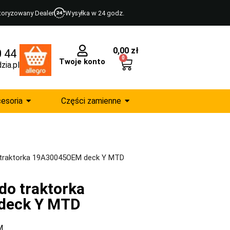
toryzowany Dealer
Wysyłka w 24 godz.
0,00
zł
0 44
0
Twoje konto
zia.pl
esoria
Części zamienne
 traktorka 19A30045OEM deck Y MTD
do traktorka
deck Y MTD
M