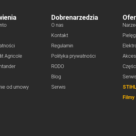
ienia
Dobrenarzedzia
Ofer
nto
O nas
Narze
Kontakt
Pielęg
atności
Regulamin
Elektr
it Agricole
Polityka prywatności
Akces
ntander
RODO
Częśc
Blog
Serwi
nie od umowy
Serwis
STIH
Filmy