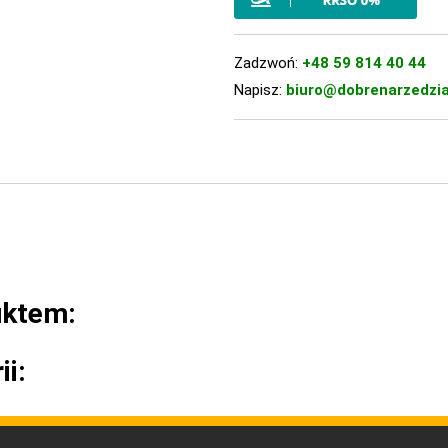
Zadzwoń:
+48 59 814 40 44
Napisz:
biuro@dobrenarzedzia
uktem:
ii: