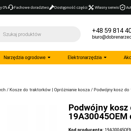
y 0%
Fachowe doradztwo
Dostępność części
Własny serwis
Au
+48 59 814 4
biuro@dobrenarzed
Narzędzia ogrodowe
Elektronarzędzia
Akc
ych
/
Kosze do traktorków | Opróżnianie kosza
/ Podwójny kosz do
Podwójny kosz 
19A30045OEM 
Kod producenta:
19A30045OE