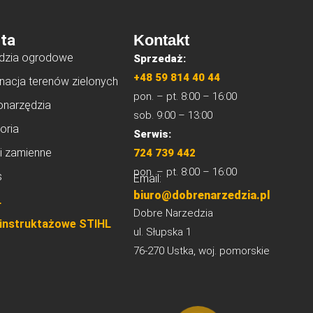
ta
Kontakt
dzia ogrodowe
Sprzedaż:
+48 59 814 40 44
nacja terenów zielonych
pon. – pt. 8:00 – 16:00
onarzędzia
sob. 9:00 – 13:00
oria
Serwis:
i zamienne
724 739 442
pon. – pt. 8:00 – 16:00
s
Email:
biuro@dobrenarzedzia.pl
L
Dobre Narzedzia
 instruktażowe STIHL
ul. Słupska 1
76-270 Ustka, woj. pomorskie