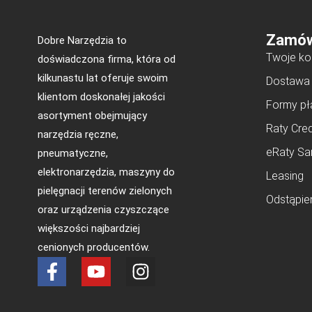
Zamów
Dobre Narzędzia to
Twoje ko
doświadczona firma, która od
kilkunastu lat oferuje swoim
Dostawa
klientom doskonałej jakości
Formy pł
asortyment obejmujący
Raty Cred
narzędzia ręczne,
eRaty Sa
pneumatyczne,
elektronarzędzia, maszyny do
Leasing
pielęgnacji terenów zielonych
Odstąpie
oraz urządzenia czyszczące
większości najbardziej
cenionych producentów.