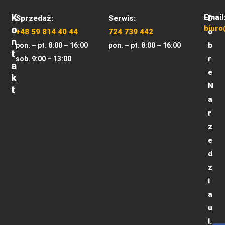
K
Email
Sprzedaż:
Serwis:
D
O
biuro
+48 59 814 40 44
724 739 442
o
N
b
pon. – pt. 8:00 – 16:00
pon. – pt. 8:00 – 16:00
T
r
sob. 9:00 – 13:00
A
e
K
N
T
a
r
z
e
d
z
i
a
u
l.