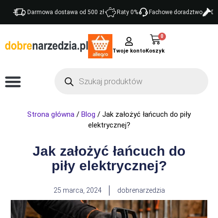
Darmowa dostawa od 500 zł
Raty 0%
Fachowe doradztwo
Do
0
Twoje konto
Strona główna
/
Blog
/ Jak założyć łańcuch do piły
elektrycznej?
Jak założyć łańcuch do
piły elektrycznej?
25 marca, 2024
dobrenarzedzia