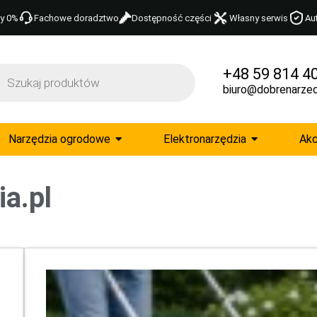
y 0%
Fachowe doradztwo
Dostępność części
Własny serwis
Au
+48 59 814 4
biuro@dobrenarzed
Narzędzia ogrodowe
Elektronarzędzia
Akc
a.pl