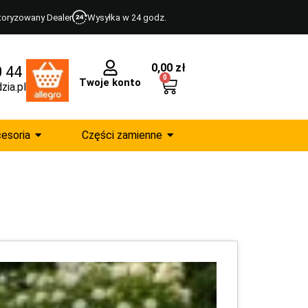
toryzowany Dealer
Wysyłka w 24 godz.
0,00
zł
0 44
0
Twoje konto
zia.pl
esoria
Części zamienne