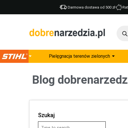
Darmowa dostawa od 500 zł
Rat
Pielęgnacja terenów zielonych
Blog dobrenarzedzi
Szukaj