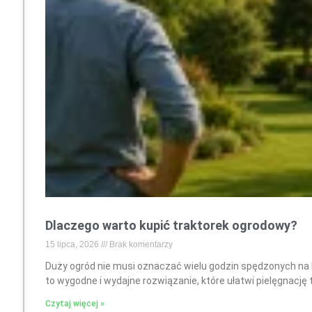
Dlaczego warto kupić traktorek ogrodowy?
15 lipca, 2026
Brak komentarzy
Duży ogród nie musi oznaczać wielu godzin spędzonych na 
to wygodne i wydajne rozwiązanie, które ułatwi pielęgnację
Czytaj więcej »