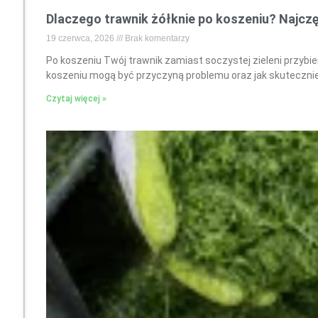
Dlaczego trawnik żółknie po koszeniu? Najcz
19 czerwca, 2026
Brak komentarzy
Po koszeniu Twój trawnik zamiast soczystej zieleni przybiera
koszeniu mogą być przyczyną problemu oraz jak skuteczni
Czytaj więcej »