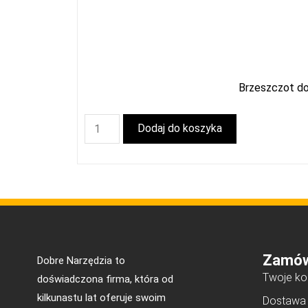
Brzeszczot d
Dodaj do koszyka
Zamów
Dobre Narzędzia to
Twoje ko
doświadczona firma, która od
kilkunastu lat oferuje swoim
Dostawa