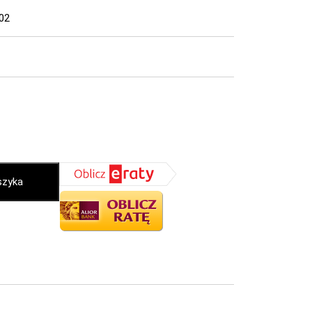
02
szyka