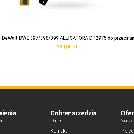
o DeWalt DWE 397/398/399 ALLIGATORA DT2975 do przecinan
299,00
zł
ienia
Dobrenarzedzia
Ofer
nto
O nas
Narze
Kontakt
Pielęg