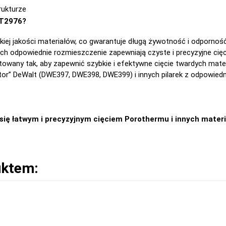
rukturze
DT2976?
ej jakości materiałów, co gwarantuje długą żywotność i odporność
ich odpowiednie rozmieszczenie zapewniają czyste i precyzyjne cięc
owany tak, aby zapewnić szybkie i efektywne cięcie twardych mate
gator” DeWalt (DWE397, DWE398, DWE399) i innych pilarek z odpowi
 się łatwym i precyzyjnym cięciem Porothermu i innych mater
uktem: