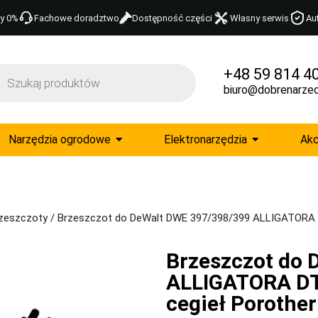
y 0%
Fachowe doradztwo
Dostępność części
Własny serwis
Au
+48 59 814 4
biuro@dobrenarzed
Narzędzia ogrodowe
Elektronarzędzia
Akc
zeszczoty
/ Brzeszczot do DeWalt DWE 397/398/399 ALLIGATORA D
Brzeszczot do 
ALLIGATORA DT
cegieł Porothe