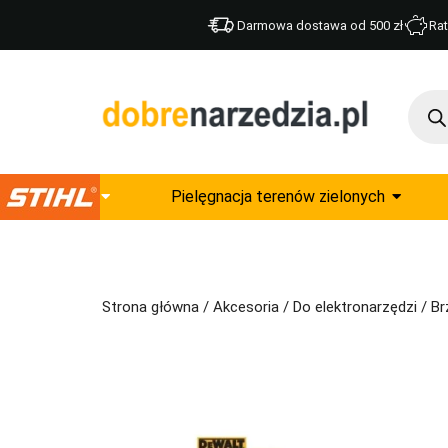
Darmowa dostawa od 500 zł
Rat
Pielęgnacja terenów zielonych
Strona główna
/
Akcesoria
/
Do elektronarzędzi
/
Br