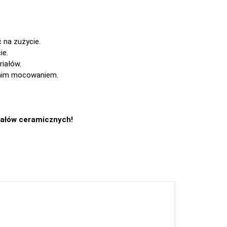
 na zużycie.
ie.
riałów.
ednim mocowaniem.
iałów ceramicznych!