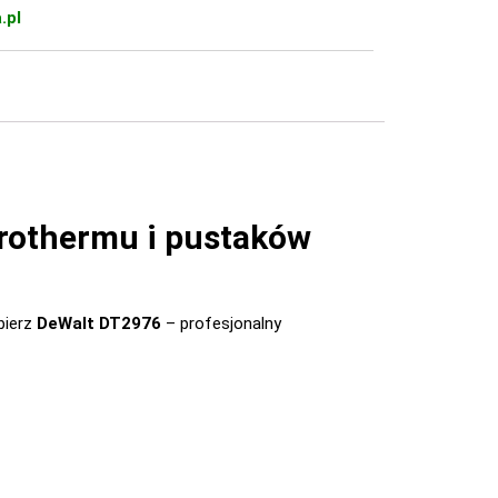
.pl
orothermu i pustaków
ierz
DeWalt DT2976
– profesjonalny