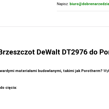
Napisz:
biuro@dobrenarzedzia
 Brzeszczot DeWalt DT2976 do P
 twardymi materiałami budowlanymi, takimi jak Porotherm?
Wyb
do cięcia: