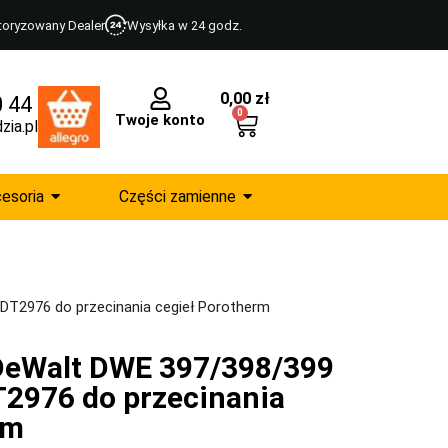
toryzowany Dealer
Wysyłka w 24 godz.
0,00
zł
0 44
0
Twoje konto
zia.pl
esoria
Części zamienne
T2976 do przecinania cegieł Porotherm
DeWalt DWE 397/398/399
2976 do przecinania
rm