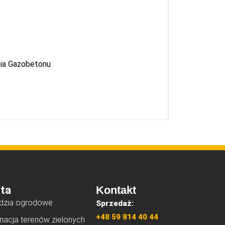
ia Gazobetonu
Dod
ta
Kontakt
dzia ogrodowe
Sprzedaż:
+48 59 814 40 44
nacja terenów zielonych