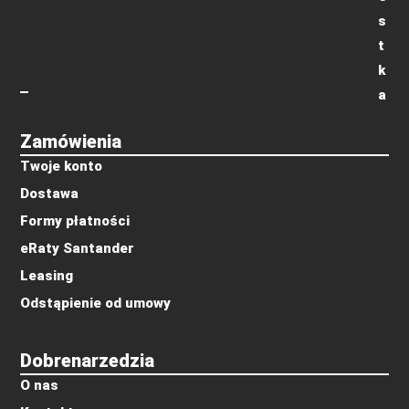
s
t
k
a
Zamówienia
Twoje konto
Dostawa
Formy płatności
eRaty Santander
Leasing
Odstąpienie od umowy
Dobrenarzedzia
O nas