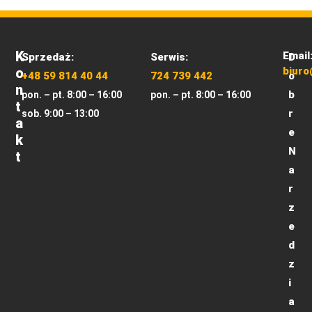
K
Email
Sprzedaż:
Serwis:
D
O
biuro
+48 59 814 40 44
724 739 442
o
N
b
pon. – pt. 8:00 – 16:00
pon. – pt. 8:00 – 16:00
T
r
sob. 9:00 – 13:00
A
e
K
N
T
a
r
z
e
d
z
i
a