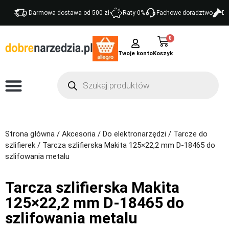
Darmowa dostawa od 500 zł
Raty 0%
Fachowe doradztwo
Do
0
Twoje konto
Strona główna
/
Akcesoria
/
Do elektronarzędzi
/
Tarcze do
szlifierek
/ Tarcza szlifierska Makita 125×22,2 mm D-18465 do
szlifowania metalu
Tarcza szlifierska Makita
125×22,2 mm D-18465 do
szlifowania metalu