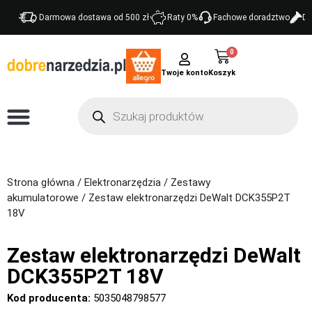
Darmowa dostawa od 500 zł
Raty 0%
Fachowe doradztwo
Do
0
Twoje konto
Strona główna
/
Elektronarzędzia
/
Zestawy
akumulatorowe
/ Zestaw elektronarzędzi DeWalt DCK355P2T
18V
Zestaw elektronarzędzi DeWalt
DCK355P2T 18V
Kod producenta:
5035048798577