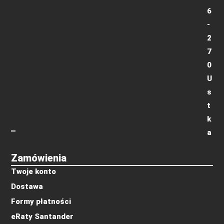
6
-
2
7
0
U
s
t
k
a
Zamówienia
Twoje konto
Dostawa
Formy płatności
eRaty Santander