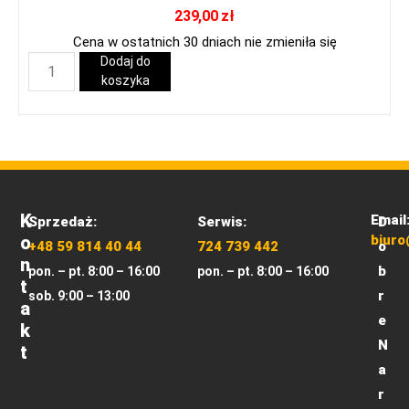
239,00
zł
Cena w ostatnich 30 dniach nie zmieniła się
Dodaj do
koszyka
K
Email
Sprzedaż:
Serwis:
D
O
biuro
+48 59 814 40 44
724 739 442
o
N
b
pon. – pt. 8:00 – 16:00
pon. – pt. 8:00 – 16:00
T
r
sob. 9:00 – 13:00
A
e
K
N
T
a
r