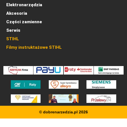
Elektronarzędzia
Akcesoria
Części zamienne
Serwis
STIHL
Filmy instruktażowe STIHL
© dobrenarzedzia.pl 2026