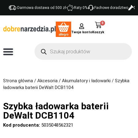
Darmowa dostawa od 500 zł
Raty 0%
Fachowe doradztwo
Do
0
Twoje konto
Strona główna
/
Akcesoria
/
Akumulatory i ładowarki
/ Szybka
ładowarka baterii DeWalt DCB1104
Szybka ładowarka baterii
DeWalt DCB1104
Kod producenta:
5035048562321