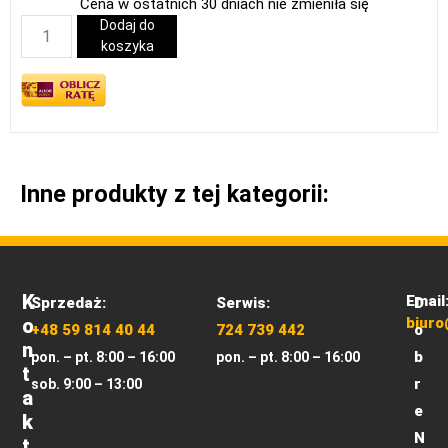
Cena w ostatnich 30 dniach nie zmieniła się
Dodaj do
koszyka
Inne produkty z tej kategorii:
K
Email
Sprzedaż:
Serwis:
D
O
biuro
+48 59 814 40 44
724 739 442
o
N
b
pon. – pt. 8:00 – 16:00
pon. – pt. 8:00 – 16:00
T
r
sob. 9:00 – 13:00
A
e
K
N
T