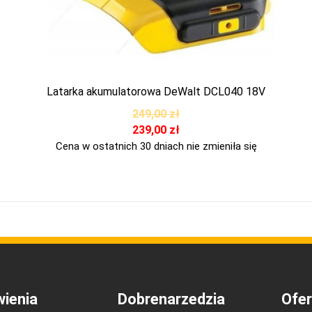
Latarka akumulatorowa DeWalt DCL040 18V
249,00
zł
239,00
zł
Cena w ostatnich 30 dniach nie zmieniła się
ienia
Dobrenarzedzia
Ofer