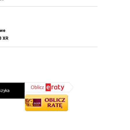
owe
8 XR
szyka