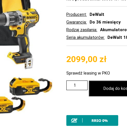
Producent
DeWalt
Gwarancja
Do 36 miesięcy
Rodzaj zasilania
Akumulator
Seria akumulatorów
DeWalt 1
2099,00
zł
Sprawdź leasing w PKO
Dodaj do ko