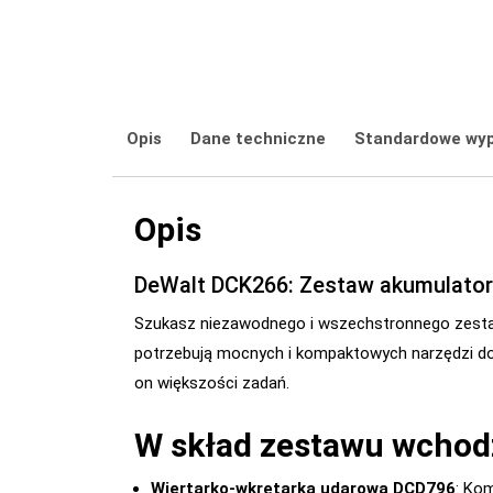
Opis
Dane techniczne
Standardowe wy
Opis
DeWalt DCK266: Zestaw akumulatoro
Szukasz niezawodnego i wszechstronnego zest
potrzebują mocnych i kompaktowych narzędzi do 
on większości zadań.
W skład zestawu wchod
Wiertarko-wkrętarka udarowa DCD796
: Ko