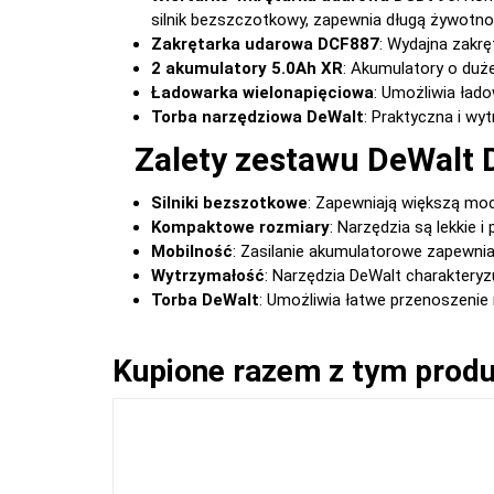
silnik bezszczotkowy, zapewnia długą żywotno
Zakrętarka udarowa DCF887
: Wydajna zakrę
2 akumulatory 5.0Ah XR
: Akumulatory o duż
Ładowarka wielonapięciowa
: Umożliwia ład
Torba narzędziowa DeWalt
: Praktyczna i wy
Zalety zestawu DeWalt
Silniki bezszotkowe
: Zapewniają większą moc
Kompaktowe rozmiary
: Narzędzia są lekkie 
Mobilność
: Zasilanie akumulatorowe zapewni
Wytrzymałość
: Narzędzia DeWalt charakteryz
Torba DeWalt
: Umożliwia łatwe przenoszenie 
Kupione razem z tym prod