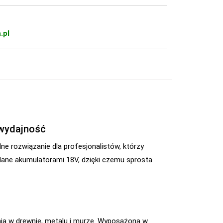
.pl
 wydajność
lne rozwiązanie dla profesjonalistów, którzy
lane akumulatorami 18V, dzięki czemu sprosta
nia w drewnie, metalu i murze. Wyposażona w