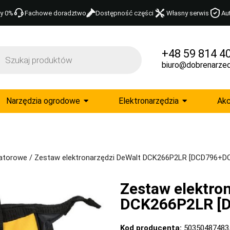
y 0%
Fachowe doradztwo
Dostępność części
Własny serwis
Au
+48 59 814 4
biuro@dobrenarzed
Narzędzia ogrodowe
Elektronarzędzia
Akc
atorowe
/ Zestaw elektronarzędzi DeWalt DCK266P2LR [DCD796+D
Zestaw elektro
DCK266P2LR [
Kod producenta:
50350487483