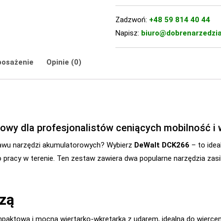
Zadzwoń:
+48 59 814 40 44
Napisz:
biuro@dobrenarzedzia
posażenie
Opinie (0)
wy dla profesjonalistów ceniących mobilność i
awu narzędzi akumulatorowych? Wybierz
DeWalt DCK266
– to idea
pracy w terenie. Ten zestaw zawiera dwa popularne narzędzia zasi
zą
mpaktowa i mocna wiertarko-wkrętarka z udarem, idealna do wierce