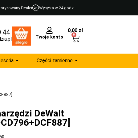
toryzowany Dealer
Wysyłka w 24 godz.
0,00
zł
0 44
0
Twoje konto
zia.pl
esoria
Części zamienne
CF887]
narzędzi DeWalt
DCD796+DCF887]
50