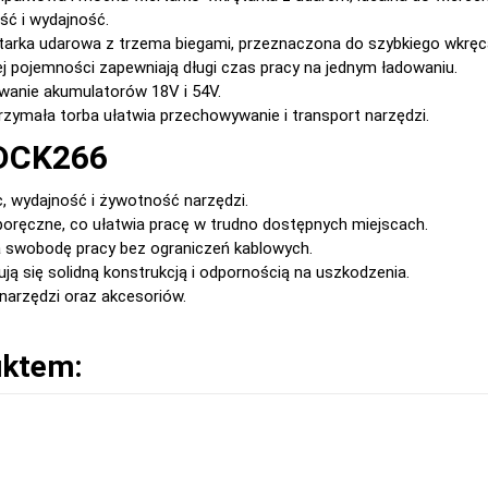
ść i wydajność.
tarka udarowa z trzema biegami, przeznaczona do szybkiego wkręcan
ej pojemności zapewniają długi czas pracy na jednym ładowaniu.
owanie akumulatorów 18V i 54V.
trzymała torba ułatwia przechowywanie i transport narzędzi.
 DCK266
, wydajność i żywotność narzędzi.
i poręczne, co ułatwia pracę w trudno dostępnych miejscach.
a swobodę pracy bez ograniczeń kablowych.
ują się solidną konstrukcją i odpornością na uszkodzenia.
narzędzi oraz akcesoriów.
uktem: