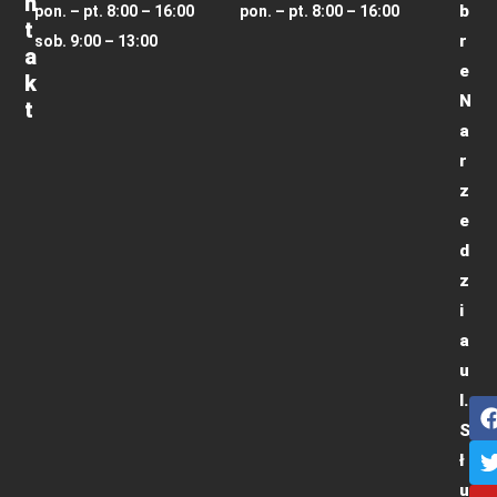
N
b
pon. – pt. 8:00 – 16:00
pon. – pt. 8:00 – 16:00
T
r
sob. 9:00 – 13:00
A
e
K
N
T
a
r
z
e
d
z
i
a
u
l.
S
ł
u