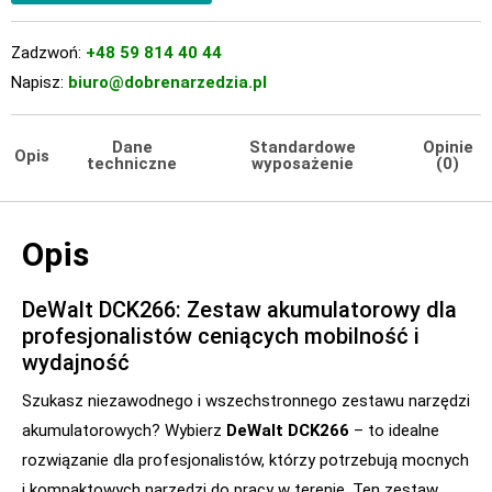
Zadzwoń:
+48 59 814 40 44
Napisz:
biuro@dobrenarzedzia.pl
Dane
Standardowe
Opinie
Opis
techniczne
wyposażenie
(0)
Opis
DeWalt DCK266: Zestaw akumulatorowy dla
profesjonalistów ceniących mobilność i
wydajność
Szukasz niezawodnego i wszechstronnego zestawu narzędzi
akumulatorowych? Wybierz
DeWalt DCK266
– to idealne
rozwiązanie dla profesjonalistów, którzy potrzebują mocnych
i kompaktowych narzędzi do pracy w terenie. Ten zestaw