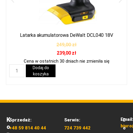
Latarka akumulatorowa DeWalt DCL040 18V
249,00
zł
239,00
zł
Cena w ostatnich 30 dniach nie zmieniła się
Dodaj do
koszyka
K
Email
Sprzedaż:
Serwis:
D
O
biuro
+48 59 814 40 44
724 739 442
o