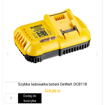
Szybka ładowarka baterii DeWalt DCB118
329,00
zł
Dodaj do
koszyka