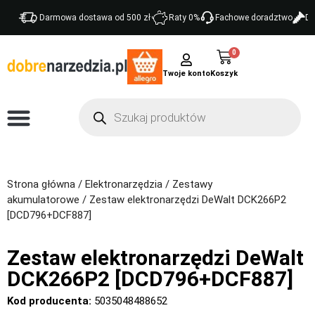
Darmowa dostawa od 500 zł
Raty 0%
Fachowe doradztwo
Do
0
Twoje konto
Strona główna
/
Elektronarzędzia
/
Zestawy
akumulatorowe
/ Zestaw elektronarzędzi DeWalt DCK266P2
[DCD796+DCF887]
Zestaw elektronarzędzi DeWalt
DCK266P2 [DCD796+DCF887]
Kod producenta:
5035048488652