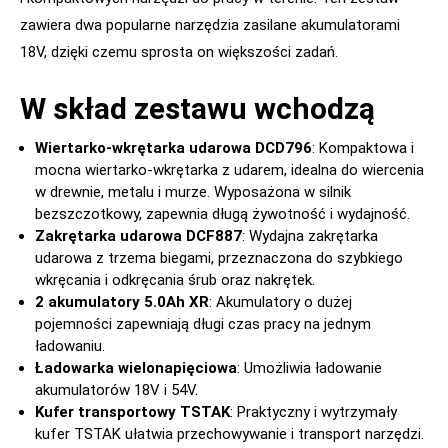
zawiera dwa popularne narzędzia zasilane akumulatorami
18V, dzięki czemu sprosta on większości zadań.
W skład zestawu wchodzą
Wiertarko-wkrętarka udarowa DCD796
: Kompaktowa i
mocna wiertarko-wkrętarka z udarem, idealna do wiercenia
w drewnie, metalu i murze. Wyposażona w silnik
bezszczotkowy, zapewnia długą żywotność i wydajność.
Zakrętarka udarowa DCF887
: Wydajna zakrętarka
udarowa z trzema biegami, przeznaczona do szybkiego
wkręcania i odkręcania śrub oraz nakrętek.
2 akumulatory 5.0Ah XR
: Akumulatory o dużej
pojemności zapewniają długi czas pracy na jednym
ładowaniu.
Ładowarka wielonapięciowa
: Umożliwia ładowanie
akumulatorów 18V i 54V.
Kufer transportowy TSTAK
: Praktyczny i wytrzymały
kufer TSTAK ułatwia przechowywanie i transport narzędzi.