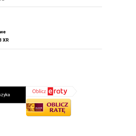
owe
8 XR
szyka