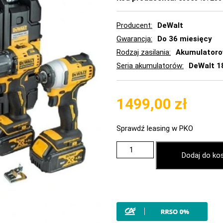
Producent
DeWalt
Gwarancja
Do 36 miesięcy
Rodzaj zasilania
Akumulator
Seria akumulatorów
DeWalt 1
1499,00
zł
Sprawdź leasing w PKO
Dodaj do ko