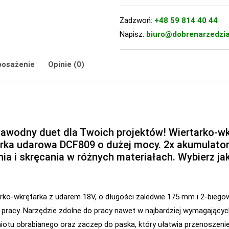
Zadzwoń:
+48 59 814 40 44
Napisz:
biuro@dobrenarzedzia
posażenie
Opinie (0)
wodny duet dla Twoich projektów! Wiertarko-w
arka udarowa DCF809 o dużej mocy. 2x akumulato
nia i skręcania w różnych materiałach. Wybierz j
rko-wkrętarka z udarem 18V, o długości zaledwie 175 mm i 2-biego
acy. Narzędzie zdolne do pracy nawet w najbardziej wymagającyc
otu obrabianego oraz zaczep do paska, który ułatwia przenoszenie,