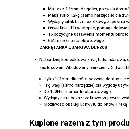
Ma tylko 175mm długości, pozwala dostać
Masa tylko 1,2kg (samo narzędzie) dla z
Wydajny silnik bezszczotkowy, zapewnia 
Oświetlnie LED w stopce, pomaga doświetl
15 pozycyjne ustawienia momentu obrot
65Nm momentu obrotowego.
ZAKRĘTARKA UDAROWA DCF809
:
Najbardziej kompaktowa zakrętarka udarowa,
zastosowań. Wbudowany pierścien z 3 diod L
Tylko 131mm długości, pozwala dostać się 
1kg wagi (samo narzędzie) dla wygody użyt
Do 190Nm momentu oborotowego
Wydajny silnik bezszczotkowy, zapewnia wy
Możliwość obsługi uchwytu do bitów 1 ręką
Kupione razem z tym prod