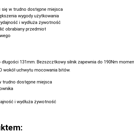
 się w trudno dostępne miejsca
większenia wygody użytkowania
wydajność i wydłuża żywotność
ić obrabiany przedmiot
owego
 o długości 131mm. Bezszcztkowy silnik zapewnia do 190Nm momen
ED wokół uchwytu mocowania bitów.
w trudno dostępne miejsca
kownika
dajność i wydłuża żywotność
uktem: