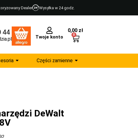
toryzowany Dealer
Wysyłka w 24 godz.
0,00
zł
0 44
0
Twoje konto
zia.pl
esoria
Części zamienne
narzędzi DeWalt
8V
92