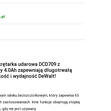
.pl
krętarka udarowa DCD709 z
ry 4.0Ah zapewniają długotrwałą
akość i wydajność DeWalt!
wym silniku bezszczotkowym, który zapewnia 65
h zastosowaniach. Inne funkcje obejmują stopkę
 gdy nie jest używany.