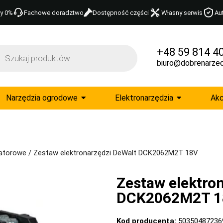
y 0%
Fachowe doradztwo
Dostępność części
Własny serwis
Au
+48 59 814 4
biuro@dobrenarzed
Narzędzia ogrodowe
Elektronarzędzia
Akc
atorowe
/ Zestaw elektronarzędzi DeWalt DCK2062M2T 18V
Zestaw elektro
DCK2062M2T 1
Kod producenta:
50350487236