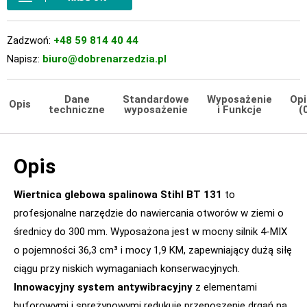
Zadzwoń:
+48 59 814 40 44
Napisz:
biuro@dobrenarzedzia.pl
Dane
Standardowe
Wyposażenie
Opi
Opis
techniczne
wyposażenie
i Funkcje
(
Opis
Wiertnica glebowa spalinowa Stihl BT 131
to
profesjonalne narzędzie do nawiercania otworów w ziemi o
średnicy do 300 mm. Wyposażona jest w mocny silnik 4-MIX
o pojemności 36,3 cm³ i mocy 1,9 KM, zapewniający dużą siłę
ciągu przy niskich wymaganiach konserwacyjnych.
Innowacyjny system antywibracyjny
z elementami
buforowymi i sprężynowymi redukuje przenoszenie drgań na