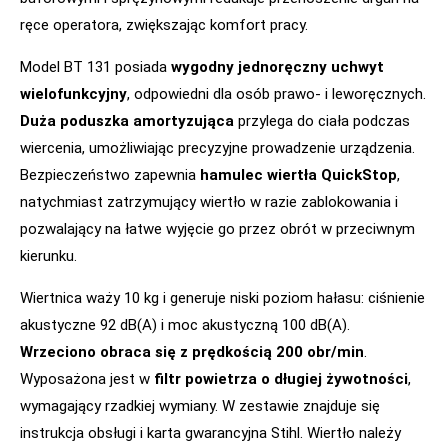
ręce operatora, zwiększając komfort pracy.
Model BT 131 posiada
wygodny jednoręczny uchwyt
wielofunkcyjny
, odpowiedni dla osób prawo- i leworęcznych.
Duża poduszka amortyzująca
przylega do ciała podczas
wiercenia, umożliwiając precyzyjne prowadzenie urządzenia.
Bezpieczeństwo zapewnia
hamulec wiertła QuickStop
,
natychmiast zatrzymujący wiertło w razie zablokowania i
pozwalający na łatwe wyjęcie go przez obrót w przeciwnym
kierunku.
Wiertnica waży 10 kg i generuje niski poziom hałasu: ciśnienie
akustyczne 92 dB(A) i moc akustyczną 100 dB(A).
Wrzeciono obraca się z prędkością 200 obr/min
.
Wyposażona jest w
filtr powietrza o długiej żywotności
,
wymagający rzadkiej wymiany. W zestawie znajduje się
instrukcja obsługi i karta gwarancyjna Stihl. Wiertło należy