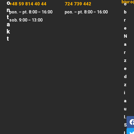
O
biuro
+48 59 814 40 44
724 739 442
o
N
b
pon. – pt. 8:00 – 16:00
pon. – pt. 8:00 – 16:00
T
r
sob. 9:00 – 13:00
A
e
K
N
T
a
r
z
e
d
z
i
a
u
l.
S
ł