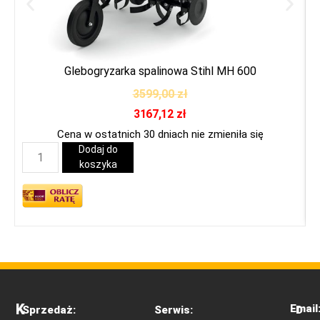
Glebogryzarka spalinowa Stihl MH 600
3599,00
zł
3167,12
zł
Cena w ostatnich 30 dniach nie zmieniła się
Dodaj do
koszyka
K
Email
Sprzedaż:
Serwis:
D