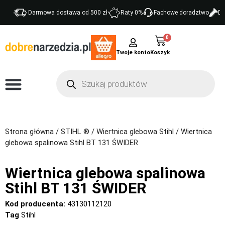
Darmowa dostawa od 500 zł
Raty 0%
Fachowe doradztwo
Do
0
Twoje konto
Strona główna
/
STIHL ®
/
Wiertnica glebowa Stihl
/ Wiertnica
glebowa spalinowa Stihl BT 131 ŚWIDER
Wiertnica glebowa spalinowa
Stihl BT 131 ŚWIDER
Kod producenta:
43130112120
Tag
Stihl