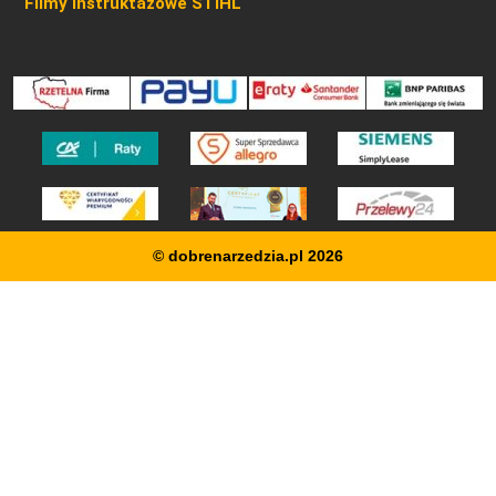
Filmy instruktażowe STIHL
© dobrenarzedzia.pl 2026