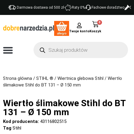
Darmowa dostawa od 500 zł
Raty 0%
Fachowe doradztwo
Do
0
Twoje konto
Strona główna
/
STIHL ®
/
Wiertnica glebowa Stihl
/ Wiertło
ślimakowe Stihl do BT 131 – Ø 150 mm
Wiertło ślimakowe Stihl do BT
131 – Ø 150 mm
Kod producenta:
43116802515
Tag
Stihl