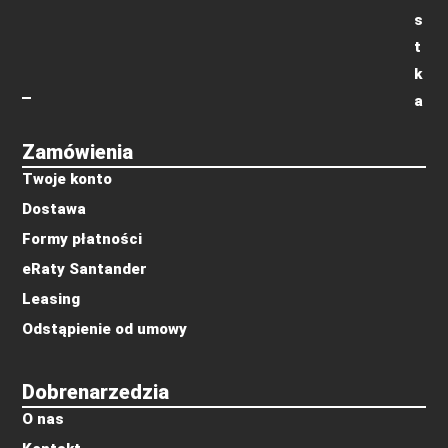
s
t
k
a
Zamówienia
Twoje konto
Dostawa
Formy płatności
eRaty Santander
Leasing
Odstąpienie od umowy
Dobrenarzedzia
O nas