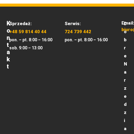
K
Email
Sprzedaż:
Serwis:
D
O
biuro
+48 59 814 40 44
724 739 442
o
N
b
pon. – pt. 8:00 – 16:00
pon. – pt. 8:00 – 16:00
T
r
sob. 9:00 – 13:00
A
e
K
N
T
a
r
z
e
d
z
i
a