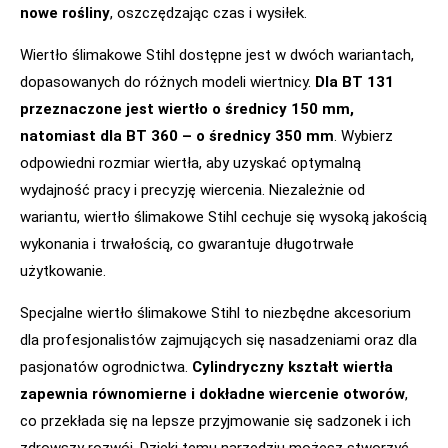
nowe rośliny
, oszczędzając czas i wysiłek.
Wiertło ślimakowe Stihl dostępne jest w dwóch wariantach,
dopasowanych do różnych modeli wiertnicy.
Dla BT 131
przeznaczone jest wiertło o średnicy 150 mm,
natomiast dla BT 360 – o średnicy 350 mm
. Wybierz
odpowiedni rozmiar wiertła, aby uzyskać optymalną
wydajność pracy i precyzję wiercenia. Niezależnie od
wariantu, wiertło ślimakowe Stihl cechuje się wysoką jakością
wykonania i trwałością, co gwarantuje długotrwałe
użytkowanie.
Specjalne wiertło ślimakowe Stihl to niezbędne akcesorium
dla profesjonalistów zajmujących się nasadzeniami oraz dla
pasjonatów ogrodnictwa.
Cylindryczny kształt wiertła
zapewnia równomierne i dokładne wiercenie otworów
,
co przekłada się na lepsze przyjmowanie się sadzonek i ich
zdrowszy rozwój. Dzięki temu narzędziu możesz stworzyć