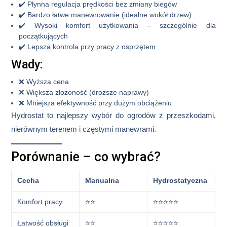
✔️
Płynna regulacja prędkości bez zmiany biegów
✔️
Bardzo łatwe manewrowanie (idealne wokół drzew)
✔️
Wysoki komfort użytkowania – szczególnie dla
początkujących
✔️
Lepsza kontrola przy pracy z osprzętem
Wady:
❌ Wyższa cena
❌ Większa złożoność (droższe naprawy)
❌ Mniejsza efektywność przy dużym obciążeniu
Hydrostat to najlepszy wybór do
ogrodów z przeszkodami,
nierównym terenem i częstymi manewrami
.
Porównanie – co wybrać?
Cecha
Manualna
Hydrostatyczna
Komfort pracy
⭐⭐
⭐⭐⭐⭐⭐
Łatwość obsługi
⭐⭐
⭐⭐⭐⭐⭐