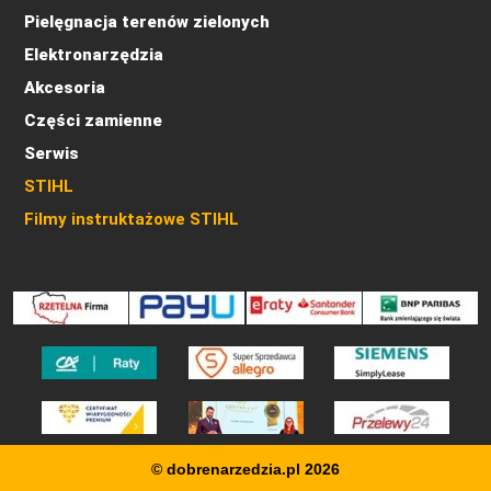
Pielęgnacja terenów zielonych
Elektronarzędzia
Akcesoria
Części zamienne
Serwis
STIHL
Filmy instruktażowe STIHL
© dobrenarzedzia.pl 2026