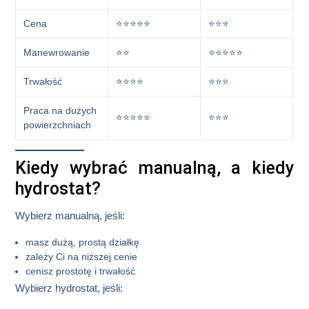
Cena
⭐⭐⭐⭐⭐
⭐⭐⭐
Manewrowanie
⭐⭐
⭐⭐⭐⭐⭐
Trwałość
⭐⭐⭐⭐
⭐⭐⭐
Praca na dużych
⭐⭐⭐⭐⭐
⭐⭐⭐
powierzchniach
Kiedy wybrać manualną, a kiedy
hydrostat?
Wybierz manualną, jeśli:
masz dużą, prostą działkę
zależy Ci na niższej cenie
cenisz prostotę i trwałość
Wybierz hydrostat, jeśli: