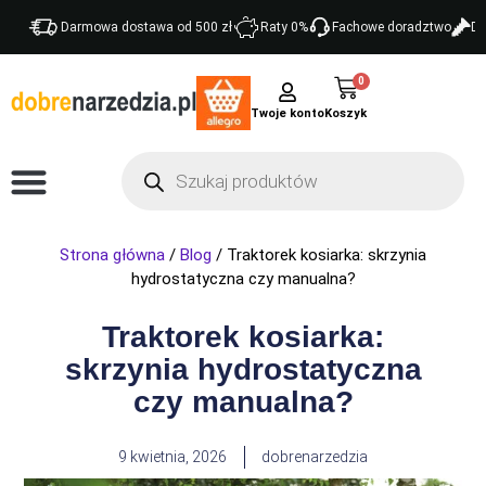
Darmowa dostawa od 500 zł
Raty 0%
Fachowe doradztwo
Do
0
Twoje konto
Strona główna
/
Blog
/ Traktorek kosiarka: skrzynia
hydrostatyczna czy manualna?
Traktorek kosiarka:
skrzynia hydrostatyczna
czy manualna?
9 kwietnia, 2026
dobrenarzedzia