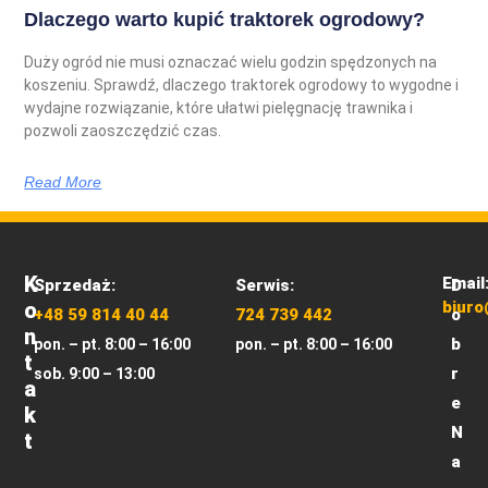
Dlaczego warto kupić traktorek ogrodowy?
Duży ogród nie musi oznaczać wielu godzin spędzonych na
koszeniu. Sprawdź, dlaczego traktorek ogrodowy to wygodne i
wydajne rozwiązanie, które ułatwi pielęgnację trawnika i
pozwoli zaoszczędzić czas.
Read More
K
Email
Sprzedaż:
Serwis:
D
O
biuro
+48 59 814 40 44
724 739 442
o
N
b
pon. – pt. 8:00 – 16:00
pon. – pt. 8:00 – 16:00
T
r
sob. 9:00 – 13:00
A
e
K
N
T
a