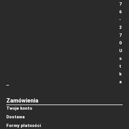
7
6
-
2
7
0
U
s
t
k
a
Zamówienia
Twoje konto
Dostawa
Formy płatności