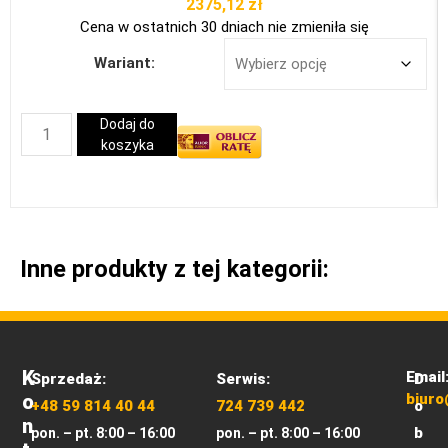
2375,12
zł
Cena w ostatnich 30 dniach nie zmieniła się
Wariant:
Dodaj do
koszyka
Inne produkty z tej kategorii:
K
Email
Sprzedaż:
Serwis:
D
O
biuro
+48 59 814 40 44
724 739 442
o
N
b
pon. – pt. 8:00 – 16:00
pon. – pt. 8:00 – 16:00