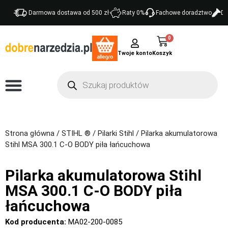
Darmowa dostawa od 500 zł
Raty 0%
Fachowe doradztwo
Do
0
Twoje konto
Strona główna
/
STIHL ®
/
Pilarki Stihl
/ Pilarka akumulatorowa
Stihl MSA 300.1 C-O BODY piła łańcuchowa
Pilarka akumulatorowa Stihl
MSA 300.1 C-O BODY piła
łańcuchowa
Kod producenta:
MA02-200-0085