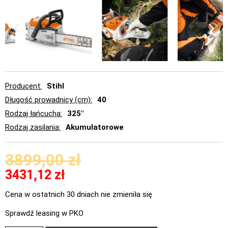
Producent
Stihl
Długość prowadnicy (cm)
40
Rodzaj łańcucha
325"
Rodzaj zasilania
Akumulatorowe
3899,00
zł
3431,12
zł
Cena w ostatnich 30 dniach nie zmieniła się
Sprawdź leasing w PKO