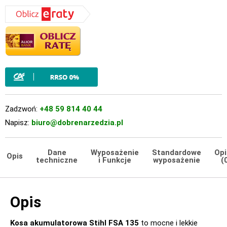
Zadzwoń:
+48 59 814 40 44
Napisz:
biuro@dobrenarzedzia.pl
Dane
Wyposażenie
Standardowe
Opi
Opis
techniczne
i Funkcje
wyposażenie
(
Opis
Kosa akumulatorowa Stihl FSA 135
to mocne i lekkie