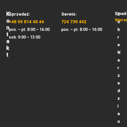
K
Email
Sprzedaż:
Serwis:
D
O
biuro
+48 59 814 40 44
724 739 442
o
N
b
pon. – pt. 8:00 – 16:00
pon. – pt. 8:00 – 16:00
T
r
sob. 9:00 – 13:00
A
e
K
N
T
a
r
z
e
d
z
i
a
u