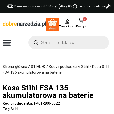
Darmowa dostawa od 500 zł
Raty 0%
Fachowe doradztwo
Do
0
Twoje konto
Strona główna
/
STIHL ®
/
Kosy i podkaszarki Stihl
/ Kosa Stihl
FSA 135 akumulatorowa na baterie
Kosa Stihl FSA 135
akumulatorowa na baterie
Kod producenta:
FA01-200-0022
Tag
Stihl