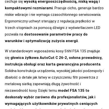
cechuje się
wysoką energooszczędnością, niską wagą i
kompaktowymi rozmiarami
. Pracuje cicho, generuje bardzo
niskie wibracje i nie wymaga czasochłonnego serwisowania.
Ergonomiczny uchwyt sterujący z regulacją prędkości w
trzech stopniach za pomocą dźwigni z wyświetlaczem LED
pozwala na
dostosowanie parametrów pracy do
warunków i optymalizację zużycia energii
.
W standardowym wyposażeniu kosy Stihl FSA 135 znajduje
się
głowica żyłkowa AutoCut C 26-2, osłona prowadnicy,
instrukcja obsługi oraz karta gwarancyjna producenta
.
Solidna konstrukcja urządzenia, wysokiej jakości podzespoły i
dbałość o detale jak łatwy w czyszczeniu filtr powietrza z
metalową siatką zapewniają długą żywotność i
niezawodność kosy. Dzięki temu
model FSA 135 to
doskonały wybór zarówno dla profesjonalistów, jak i
wymagających użytkowników prywatnych ceniących