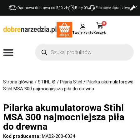
Darmowa dostawa od 500 zł
Raty 0%
Fachowe doradztwo
Do
0
Twoje konto
Strona główna
/
STIHL ®
/
Pilarki Stihl
/ Pilarka akumulatorowa
Stihl MSA 300 najmocniejsza piła do drewna
Pilarka akumulatorowa Stihl
MSA 300 najmocniejsza piła
do drewna
Kod producenta:
MA02-200-0034