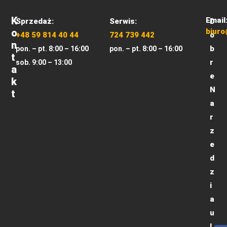
K
Email
Sprzedaż:
Serwis:
D
O
biuro
+48 59 814 40 44
724 739 442
o
N
b
pon. – pt. 8:00 – 16:00
pon. – pt. 8:00 – 16:00
T
r
sob. 9:00 – 13:00
A
e
K
N
T
a
r
z
e
d
z
i
a
u
l.