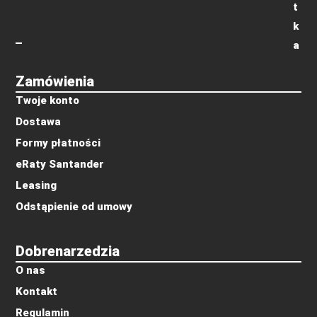
t
k
a
Zamówienia
Twoje konto
Dostawa
Formy płatności
eRaty Santander
Leasing
Odstąpienie od umowy
Dobrenarzedzia
O nas
Kontakt
Regulamin