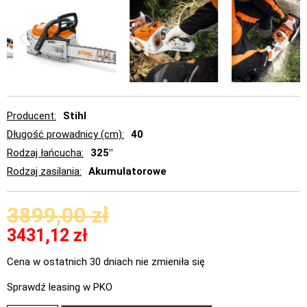
Producent
Stihl
Długość prowadnicy (cm)
40
Rodzaj łańcucha
325"
Rodzaj zasilania
Akumulatorowe
3899,00
zł
3431,12
zł
Cena w ostatnich 30 dniach nie zmieniła się
Sprawdź leasing w PKO