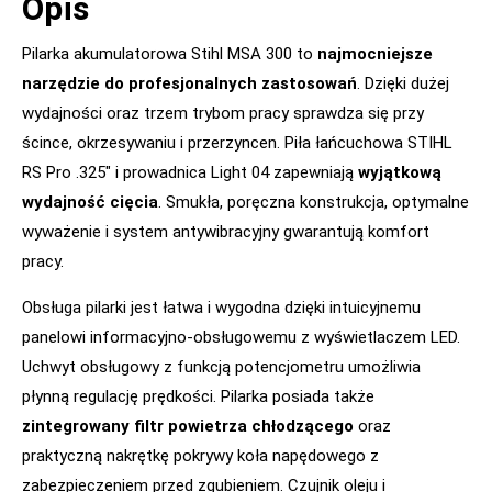
Opis
Pilarka akumulatorowa Stihl MSA 300 to
najmocniejsze
narzędzie do profesjonalnych zastosowań
. Dzięki dużej
wydajności oraz trzem trybom pracy sprawdza się przy
ścince, okrzesywaniu i przerzyncen. Piła łańcuchowa STIHL
RS Pro .325″ i prowadnica Light 04 zapewniają
wyjątkową
wydajność cięcia
. Smukła, poręczna konstrukcja, optymalne
wyważenie i system antywibracyjny gwarantują komfort
pracy.
Obsługa pilarki jest łatwa i wygodna dzięki intuicyjnemu
panelowi informacyjno-obsługowemu z wyświetlaczem LED.
Uchwyt obsługowy z funkcją potencjometru umożliwia
płynną regulację prędkości. Pilarka posiada także
zintegrowany filtr powietrza chłodzącego
oraz
praktyczną nakrętkę pokrywy koła napędowego z
zabezpieczeniem przed zgubieniem. Czujnik oleju i