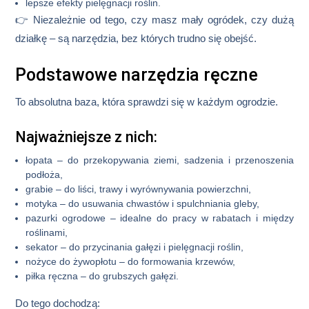
lepsze efekty pielęgnacji roślin.
👉 Niezależnie od tego, czy masz mały ogródek, czy dużą
działkę – są narzędzia, bez których trudno się obejść.
Podstawowe narzędzia ręczne
To absolutna baza, która sprawdzi się w każdym ogrodzie.
Najważniejsze z nich:
łopata
– do przekopywania ziemi, sadzenia i przenoszenia
podłoża,
grabie
– do liści, trawy i wyrównywania powierzchni,
motyka
– do usuwania chwastów i spulchniania gleby,
pazurki ogrodowe
– idealne do pracy w rabatach i między
roślinami,
sekator
– do przycinania gałęzi i pielęgnacji roślin,
nożyce do żywopłotu
– do formowania krzewów,
piłka ręczna
– do grubszych gałęzi.
Do tego dochodzą: