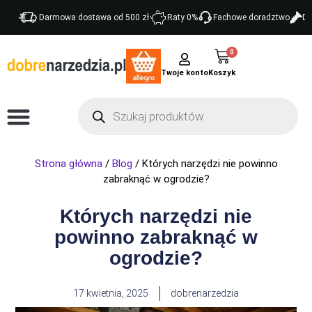
Darmowa dostawa od 500 zł
Raty 0%
Fachowe doradztwo
Do
0
Twoje konto
Strona główna
/
Blog
/ Których narzędzi nie powinno
zabraknąć w ogrodzie?
Których narzędzi nie
powinno zabraknąć w
ogrodzie?
17 kwietnia, 2025
dobrenarzedzia