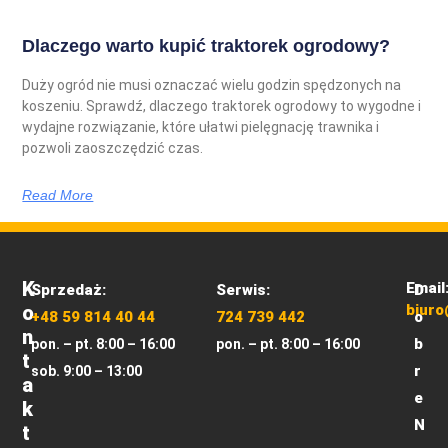
Dlaczego warto kupić traktorek ogrodowy?
Duży ogród nie musi oznaczać wielu godzin spędzonych na
koszeniu. Sprawdź, dlaczego traktorek ogrodowy to wygodne i
wydajne rozwiązanie, które ułatwi pielęgnację trawnika i
pozwoli zaoszczędzić czas.
Read More
K
Email
Sprzedaż:
Serwis:
D
O
biuro
+48 59 814 40 44
724 739 442
o
N
b
pon. – pt. 8:00 – 16:00
pon. – pt. 8:00 – 16:00
T
r
sob. 9:00 – 13:00
A
e
K
N
T