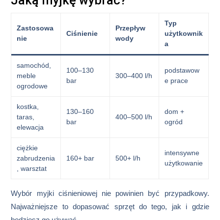
Jaką myjkę wybrać?
Typ
Zastosowa
Przepływ
Ciśnienie
użytkownik
nie
wody
a
samochód,
100–130
podstawow
meble
300–400 l/h
bar
e prace
ogrodowe
kostka,
130–160
dom +
taras,
400–500 l/h
bar
ogród
elewacja
ciężkie
intensywne
zabrudzenia
160+ bar
500+ l/h
użytkowanie
, warsztat
Wybór myjki ciśnieniowej nie powinien być przypadkowy.
Najważniejsze to dopasować sprzęt do tego, jak i gdzie
będziesz go używać.