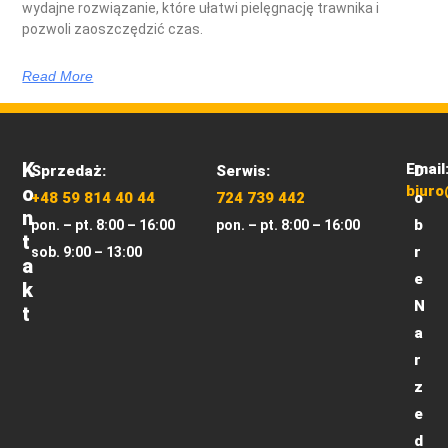
wydajne rozwiązanie, które ułatwi pielęgnację trawnika i
pozwoli zaoszczędzić czas.
Read More
K
Email
Sprzedaż:
Serwis:
D
O
biuro
+48 59 814 40 44
724 739 442
o
N
b
pon. – pt. 8:00 – 16:00
pon. – pt. 8:00 – 16:00
T
r
sob. 9:00 – 13:00
A
e
K
N
T
a
r
z
e
d