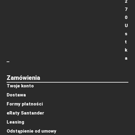
2
7
0
U
s
t
k
a
Zamówienia
Twoje konto
Dostawa
Formy płatności
eRaty Santander
Leasing
Odstąpienie od umowy