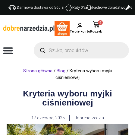
Darmowa dostawa od 500 zł
Raty 0%
Fachowe doradztwo
Do
0
Twoje konto
Strona główna
/
Blog
/ Kryteria wyboru myjki
ciśnieniowej
Kryteria wyboru myjki
ciśnieniowej
17 czerwca, 2025
dobrenarzedzia