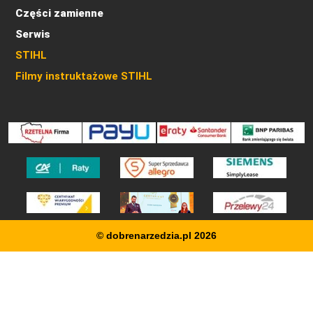
Części zamienne
Serwis
STIHL
Filmy instruktażowe STIHL
© dobrenarzedzia.pl 2026