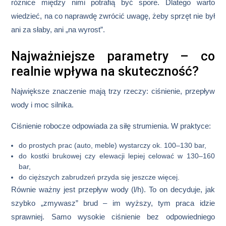
różnice między nimi potrafią być spore. Dlatego warto
wiedzieć, na co naprawdę zwrócić uwagę, żeby sprzęt nie był
ani za słaby, ani „na wyrost”.
Najważniejsze parametry – co
realnie wpływa na skuteczność?
Największe znaczenie mają trzy rzeczy:
ciśnienie, przepływ
wody i moc silnika
.
Ciśnienie robocze
odpowiada za siłę strumienia. W praktyce:
do prostych prac (auto, meble) wystarczy ok. 100–130 bar,
do kostki brukowej czy elewacji lepiej celować w 130–160
bar,
do cięższych zabrudzeń przyda się jeszcze więcej.
Równie ważny jest
przepływ wody
(l/h). To on decyduje, jak
szybko „zmywasz” brud – im wyższy, tym praca idzie
sprawniej. Samo wysokie ciśnienie bez odpowiedniego