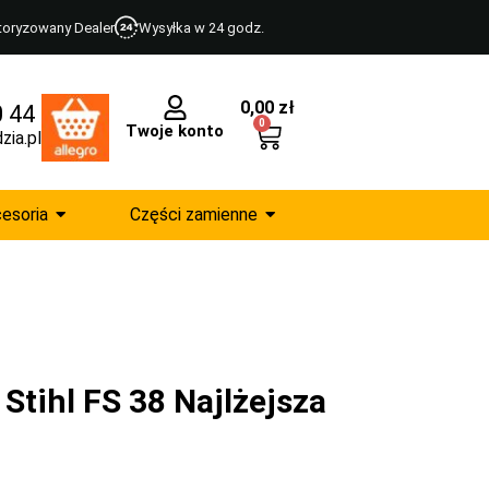
toryzowany Dealer
Wysyłka w 24 godz.
0,00
zł
0 44
0
Twoje konto
zia.pl
esoria
Części zamienne
Stihl FS 38 Najlżejsza