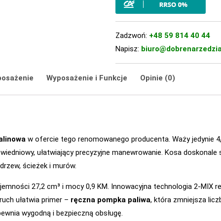
Zadzwoń:
+48 59 814 40 44
Napisz:
biuro@dobrenarzedzia
posażenie
Wyposażenie i Funkcje
Opinie (0)
palinowa
w ofercie tego renomowanego producenta. Waży jedynie 4,
iedniowy, ułatwiający precyzyjne manewrowanie. Kosa doskonale s
rzew, ścieżek i murów.
emności 27,2 cm³ i mocy 0,9 KM. Innowacyjna technologia 2-MIX redu
ruch ułatwia primer –
ręczna pompka paliwa
, która zmniejsza lic
pewnia wygodną i bezpieczną obsługę.