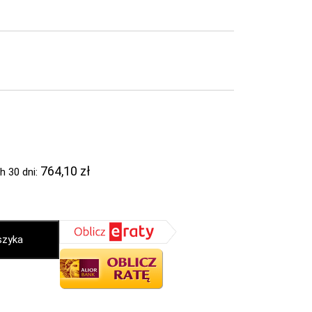
764,10
zł
h 30 dni:
szyka