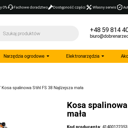
y 0%
Fachowe doradztwo
Dostępność części
Własny serwis
Au
+48 59 814 4
biuro@dobrenarzed
Narzędzia ogrodowe
Elektronarzędzia
Akc
 Kosa spalinowa Stihl FS 38 Najlżejsza mała
Kosa spalinowa 
mała
Kod producenta:
41400122353