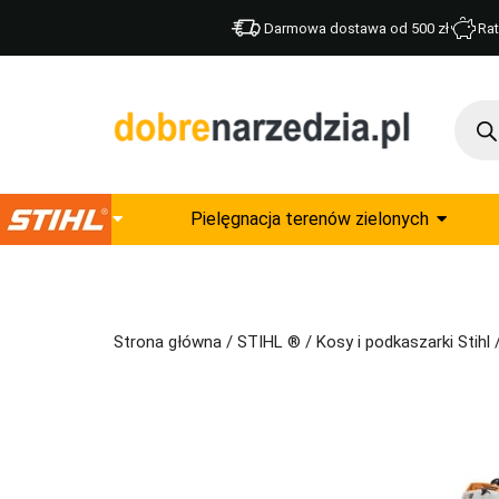
Darmowa dostawa od 500 zł
Rat
Pielęgnacja terenów zielonych
Strona główna
/
STIHL ®
/
Kosy i podkaszarki Stihl
/