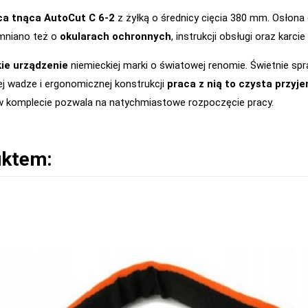
ca tnąca AutoCut C 6-2
z żyłką o średnicy cięcia 380 mm. Osłona
omniano też o
okularach ochronnych
, instrukcji obsługi oraz karc
kie urządzenie
niemieckiej marki o światowej renomie. Świetnie sp
kiej wadze i ergonomicznej konstrukcji
praca z nią to czysta przyj
 w komplecie pozwala na natychmiastowe rozpoczęcie pracy.
uktem: