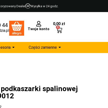
toryzowany Dealer
Wysyłka w 24 godz.
0,00
zł
0 44
0
Twoje konto
zia.pl
esoria
Części zamienne
 podkaszarki spalinowej
 9012
2