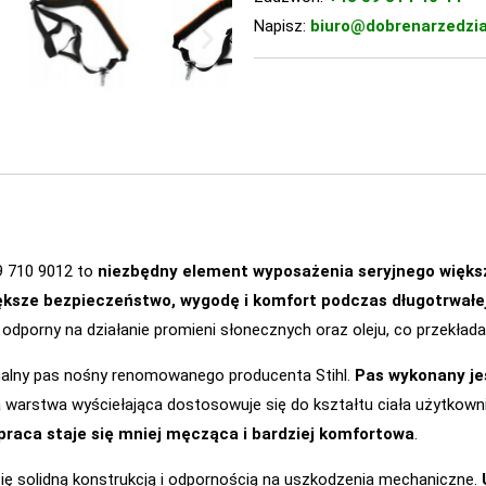
Napisz:
biuro@dobrenarzedzia
9 710 9012 to
niezbędny element wyposażenia seryjnego większ
ększe bezpieczeństwo, wygodę i komfort podczas długotrwałe
odporny na działanie promieni słonecznych oraz oleju, co przekłada
inalny pas nośny renomowanego producenta Stihl.
Pas wykonany jes
 warstwa wyściełająca dostosowuje się do kształtu ciała użytkowni
praca staje się mniej męcząca i bardziej komfortowa
.
ę solidną konstrukcją i odpornością na uszkodzenia mechaniczne.