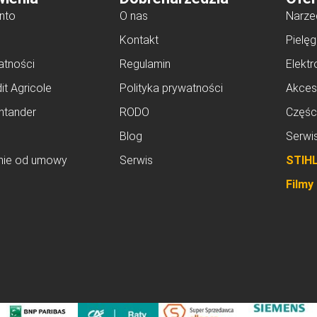
nto
O nas
Narze
Kontakt
Pielęg
atności
Regulamin
Elektr
it Agricole
Polityka prywatności
Akces
ntander
RODO
Częśc
Blog
Serwi
nie od umowy
Serwis
STIH
Filmy