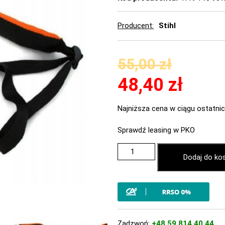
Producent
Stihl
55,00
zł
48,40
zł
Najniższa cena w ciągu ostatnic
Sprawdź leasing w PKO
Dodaj do ko
Zadzwoń:
+48 59 814 40 44