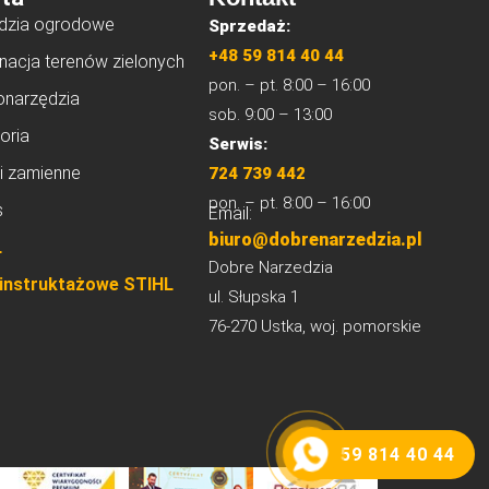
dzia ogrodowe
Sprzedaż:
+48 59 814 40 44
nacja terenów zielonych
pon. – pt. 8:00 – 16:00
onarzędzia
sob. 9:00 – 13:00
oria
Serwis:
i zamienne
724 739 442
pon. – pt. 8:00 – 16:00
s
Email:
biuro@dobrenarzedzia.pl
L
Dobre Narzedzia
 instruktażowe STIHL
ul. Słupska 1
76-270 Ustka, woj. pomorskie
59 814 40 44