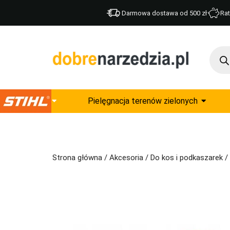
Darmowa dostawa od 500 zł
Rat
Pielęgnacja terenów zielonych
Strona główna
/
Akcesoria
/
Do kos i podkaszarek
/