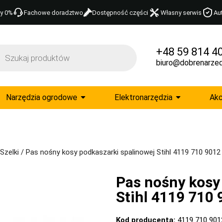
y 0%
Fachowe doradztwo
Dostępność części
Własny serwis
Au
+48 59 814 4
biuro@dobrenarzed
Narzędzia ogrodowe
Elektronarzędzia
Akc
Szelki
/ Pas nośny kosy podkaszarki spalinowej Stihl 4119 710 9012
Pas nośny kosy
Stihl 4119 710
Kod producenta:
4119 710 901