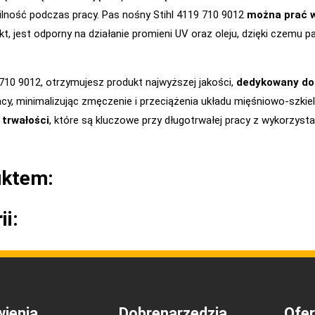
bilność podczas pracy. Pas nośny Stihl 4119 710 9012
można prać 
kt, jest odporny na działanie promieni UV oraz oleju, dzięki czemu
710 9012, otrzymujesz produkt najwyższej jakości,
dedykowany do 
cy, minimalizując zmęczenie i przeciążenia układu mięśniowo-szki
 trwałości
, które są kluczowe przy długotrwałej pracy z wykorzyst
uktem:
ii:
ienia
Dobrenarzedzia
Ofer