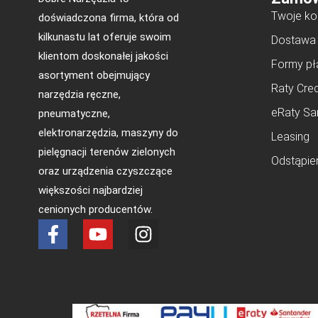
Twoje ko
doświadczona firma, która od
kilkunastu lat oferuje swoim
Dostawa
klientom doskonałej jakości
Formy pł
asortyment obejmujący
Raty Cred
narzędzia ręczne,
eRaty Sa
pneumatyczne,
elektronarzędzia, maszyny do
Leasing
pielęgnacji terenów zielonych
Odstąpie
oraz urządzenia czyszczące
większości najbardziej
cenionych producentów.