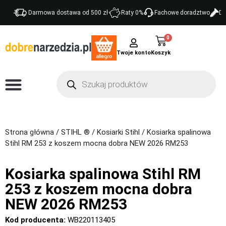
Darmowa dostawa od 500 zł
Raty 0%
Fachowe doradztwo
Do
0
Twoje konto
Strona główna
/
STIHL ®
/
Kosiarki Stihl
/ Kosiarka spalinowa
Stihl RM 253 z koszem mocna dobra NEW 2026 RM253
Kosiarka spalinowa Stihl RM
253 z koszem mocna dobra
NEW 2026 RM253
Kod producenta:
WB220113405