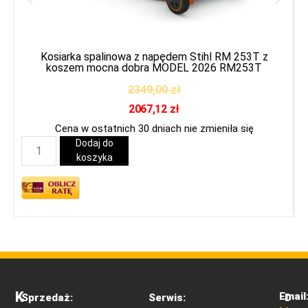
Kosiarka spalinowa z napędem Stihl RM 253T z
koszem mocna dobra MODEL 2026 RM253T
2349,00
zł
2067,12
zł
Cena w ostatnich 30 dniach nie zmieniła się
Dodaj do
koszyka
K
Email
Sprzedaż:
Serwis:
D