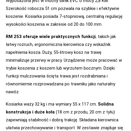
Wyposażona jest w mocny silnik EVC o mocy 2,8 KM.
Szerokość robocza 51 cm pozwala na szybkie i efektywne
koszenie. Kosiarka posiada 7-stopniową, centralną regulację
wysokości koszenia w zakresie od 20 do 100 mm.
RM 253 oferuje wiele praktycznych funkcji
, takich jak
łatwy rozruch, ergonomiczna kierownica czy wskaźnik
napełnienia kosza. Duży, 55-litrowy kosz na trawę
minimalizuje przerwy w pracy. Urządzenie może pracować w
trybie koszenia z koszem lub wyrzutem bocznym. Dzięki
funkcji mulczowania ścięta trawa jest rozdrabniana i
równomiernie rozprowadzana po trawniku jako naturalny
nawóz.
Kosiarka waży 32 kg i ma wymiary 55 x 117 cm.
Solidna
konstrukcja i duże koła
(18 cm z przodu, 20 cm z tyłu)
zapewniają stabilność i dobrą trakcję. Składana kierownica
ułatwia przechowywanie i transport. W zestawie znajduje się