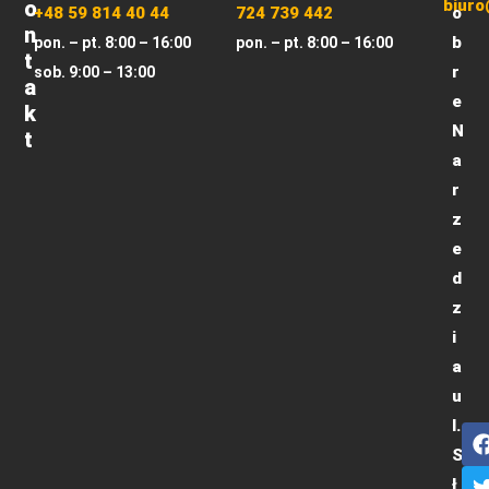
O
biuro
+48 59 814 40 44
724 739 442
o
N
b
pon. – pt. 8:00 – 16:00
pon. – pt. 8:00 – 16:00
T
r
sob. 9:00 – 13:00
A
e
K
N
T
a
r
z
e
d
z
i
a
u
l.
S
ł