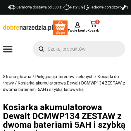
Darmowa dostawa od 500 zł
Raty 0%
Fachowe doradztwo
Do
0
Twoje konto
Strona główna
/
Pielęgnacja terenów zielonych
/
Kosiarki do
trawy
/ Kosiarka akumulatorowa Dewalt DCMWP134 ZESTAW z
dwoma bateriami 5AH i szybką ładowarką
Kosiarka akumulatorowa
Dewalt DCMWP134 ZESTAW z
dwoma bateriami 5AH i szybką