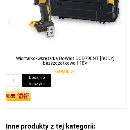
Wiertarko-wkrętarka DeWalt DCD796NT [BODY]
bezszczotkowa | 18V
649,00
zł
Dodaj do
koszyka
Inne produkty z tej kategorii: