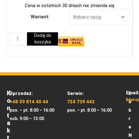
Cena w ostatnich 30 dniach nie zmieniła się
Wariant:
Dodaj do
koszyka
K
Email
Sprzedaż:
Serwis:
D
O
biuro
+48 59 814 40 44
724 739 442
o
N
b
pon. – pt. 8:00 – 16:00
pon. – pt. 8:00 – 16:00
T
r
sob. 9:00 – 13:00
A
e
K
N
T